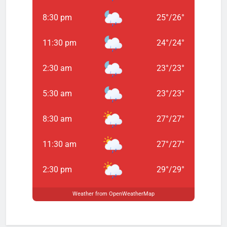
8:30 pm
25
°
/
26
°
11:30 pm
24
°
/
24
°
2:30 am
23
°
/
23
°
5:30 am
23
°
/
23
°
8:30 am
27
°
/
27
°
11:30 am
27
°
/
27
°
2:30 pm
29
°
/
29
°
Weather from OpenWeatherMap