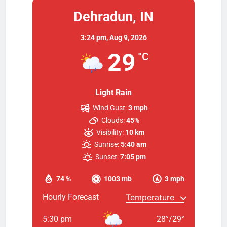
Dehradun, IN
3:24 pm,
Aug 9, 2026
29
°C
Light Rain
Wind Gust:
3 mph
Clouds:
45%
Visibility:
10 km
Sunrise:
5:40 am
Sunset:
7:05 pm
74 %
1003 mb
3 mph
Hourly Forecast
5:30 pm
28
°
/
29
°