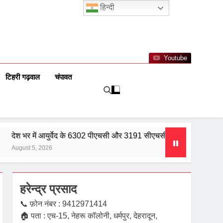
हिन्दी
Youtube
टिहरी गढ़वाल
चंपावत
 भर में आयुर्वेद के 6302 पीएचसी और 3191 सीएचसी से हो रहा है उपचार
st 5, 2026
हरेन्द्र प्रसाद
📞 फ़ोन नंबर : 9412971414
🏠 पता : एच-15, नेहरू कॉलोनी, धर्मपुर, देहरादून,