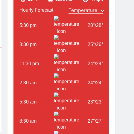
Hourly Forecast
5:30 pm
28
°
/
28
°
8:30 pm
25
°
/
26
°
11:30 pm
24
°
/
24
°
2:30 am
24
°
/
24
°
5:30 am
23
°
/
23
°
8:30 am
27
°
/
27
°