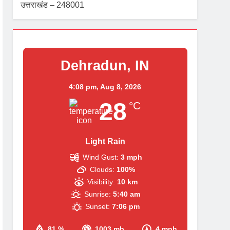
उत्तराखंड – 248001
Dehradun, IN
4:08 pm,
Aug 8, 2026
28
°C
Light Rain
Wind Gust:
3 mph
Clouds:
100%
Visibility:
10 km
Sunrise:
5:40 am
Sunset:
7:06 pm
81 %
1003 mb
4 mph