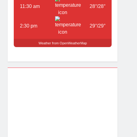
11:30 am
28
°
/
28
°
2:30 pm
29
°
/
29
°
Weather from OpenWeatherMap