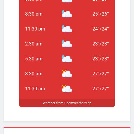
8:30 pm
25
°
/
26
°
11:30 pm
24
°
/
24
°
2:30 am
23
°
/
23
°
5:30 am
23
°
/
23
°
8:30 am
27
°
/
27
°
11:30 am
27
°
/
27
°
Weather from OpenWeatherMap