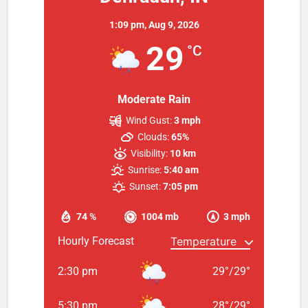
1:09 pm,
Aug 9, 2026
29
°C
Moderate Rain
Wind Gust:
3 mph
Clouds:
65%
Visibility:
10 km
Sunrise:
5:40 am
Sunset:
7:05 pm
74 %
1004 mb
3 mph
Hourly Forecast
2:30 pm
29
°
/
29
°
5:30 pm
28
°
/
29
°