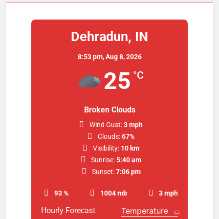
Dehradun, IN
8:53 pm,
Aug 8, 2026
25
°C
Broken Clouds
Wind Gust:
3 mph
Clouds:
67%
Visibility:
10 km
Sunrise:
5:40 am
Sunset:
7:06 pm
93 %
1004 mb
3 mph
Hourly Forecast