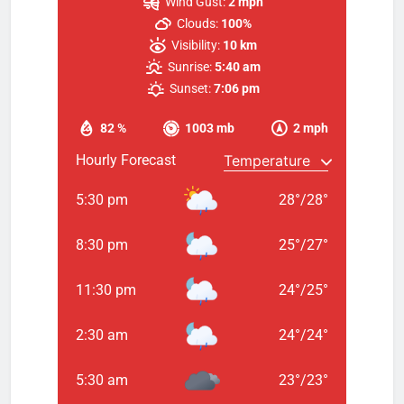
Wind Gust:
2 mph
Clouds:
100%
Visibility:
10 km
Sunrise:
5:40 am
Sunset:
7:06 pm
82 %
1003 mb
2 mph
Hourly Forecast
5:30 pm
28
°
/
28
°
8:30 pm
25
°
/
27
°
11:30 pm
24
°
/
25
°
2:30 am
24
°
/
24
°
5:30 am
23
°
/
23
°