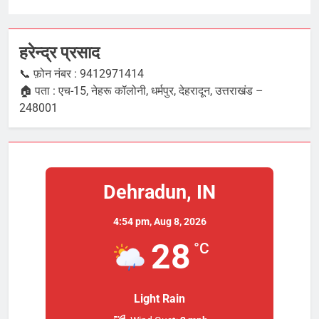
हरेन्द्र प्रसाद
📞 फ़ोन नंबर : 9412971414
🏠 पता : एच-15, नेहरू कॉलोनी, धर्मपुर, देहरादून, उत्तराखंड –
248001
Dehradun, IN
4:54 pm,
Aug 8, 2026
28
°C
Light Rain