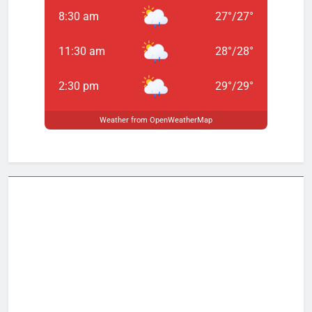
8:30 am
27
°
/
27
°
11:30 am
28
°
/
28
°
2:30 pm
29
°
/
29
°
Weather from OpenWeatherMap