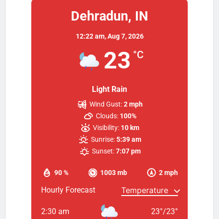
Dehradun, IN
12:22 am,
Aug 7, 2026
23
°C
Light Rain
Wind Gust:
2 mph
Clouds:
100%
Visibility:
10 km
Sunrise:
5:39 am
Sunset:
7:07 pm
90 %
1003 mb
2 mph
Hourly Forecast
2:30 am
23
°
/
23
°