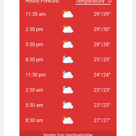
Hourly Forecast
11:30 am
29
°
/
29
°
2:30 pm
29
°
/
30
°
5:30 pm
28
°
/
28
°
8:30 pm
25
°
/
25
°
11:30 pm
24
°
/
24
°
2:30 am
23
°
/
23
°
5:30 am
23
°
/
23
°
8:30 am
27
°
/
27
°
Weather from OpenWeatherMap