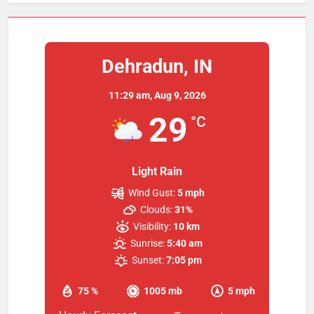
Dehradun, IN
11:29 am,
Aug 9, 2026
29
°C
Light Rain
Wind Gust:
5 mph
Clouds:
31%
Visibility:
10 km
Sunrise:
5:40 am
Sunset:
7:05 pm
75 %
1005 mb
5 mph