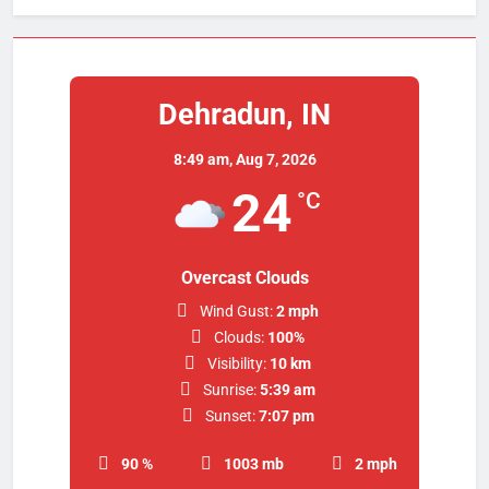
Dehradun, IN
8:49 am,
Aug 7, 2026
24
°C
Overcast Clouds
Wind Gust:
2 mph
Clouds:
100%
Visibility:
10 km
Sunrise:
5:39 am
Sunset:
7:07 pm
90 %
1003 mb
2 mph