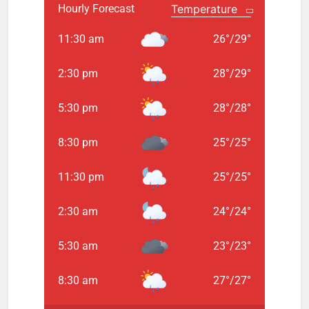
Hourly Forecast
11:30 am
26
°
/
29
°
2:30 pm
28
°
/
29
°
5:30 pm
28
°
/
28
°
8:30 pm
25
°
/
25
°
11:30 pm
25
°
/
25
°
2:30 am
24
°
/
24
°
5:30 am
23
°
/
23
°
8:30 am
27
°
/
27
°