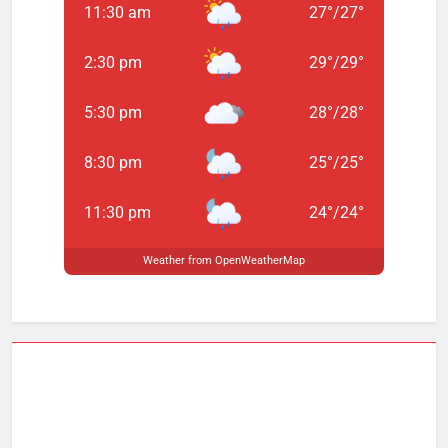
11:30 am
27
°
/
27
°
2:30 pm
29
°
/
29
°
5:30 pm
28
°
/
28
°
8:30 pm
25
°
/
25
°
11:30 pm
24
°
/
24
°
Weather from OpenWeatherMap