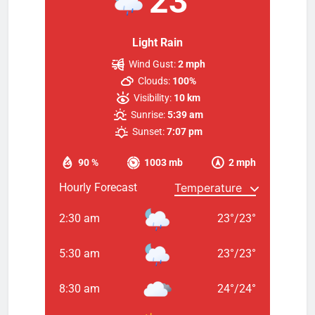
23
Light Rain
Wind Gust:
2 mph
Clouds:
100%
Visibility:
10 km
Sunrise:
5:39 am
Sunset:
7:07 pm
90 %
1003 mb
2 mph
Hourly Forecast
2:30 am
23
°
/
23
°
5:30 am
23
°
/
23
°
8:30 am
24
°
/
24
°