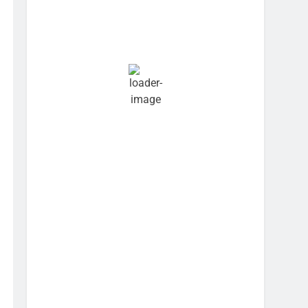
Hourly Forecast
8:30 pm
25
°
/
27
°
11:30 pm
24
°
/
25
°
2:30 am
24
°
/
24
°
5:30 am
23
°
/
23
°
8:30 am
27
°
/
27
°
11:30 am
29
°
/
29
°