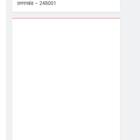
उत्तराखंड – 248001
Dehradun, IN
6:14 pm,
Aug 8, 2026
27
°C
Light Rain
Wind Gust:
1 mph
Clouds:
97%
Visibility:
10 km
Sunrise:
5:40 am
Sunset:
7:06 pm
88 %
1003 mb
2 mph