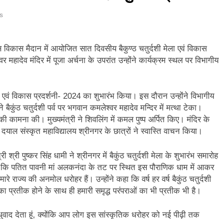
और गौमुख से गंगाजल लाकर महामृत्युंजय महादेव मंदिर देवधुरा में हुआ जलाभिषेक
s
ाष्ट्रीय पुरस्कार से सम्मानित हुए अजीत डोभाल, सांसद अनिल बलूनी ने दी बधाई
ास विकास मैदान में आयोजित सात दिवसीय बैकुण्ठ चतुर्दशी मेला एवं विकास
 महादेव मंदिर में पूजा अर्चना के उपरांत उन्होंने कार्यक्रम स्थल पर विभागीय
ि सिंह बिष्ट को मिली बड़ी जिम्मेदारी, धर्म संस्कृति प्रकोष्ठ का जिला संयोजक नियुक्त
्तराखंड में जनगणना का मुद्दा, विशेष पर्वतीय मॉडल और नीति बनाने की मांग
मेला एवं विकास प्रदर्शनी- 2024 का शुभारंभ किया। इस दौरान उन्होंने विभागीय
ने बैकुंठ चतुर्दशी पर्व पर भगवान कमलेश्वर महादेव मन्दिर में मत्था टेका।
ूस्खलन से प्रभावित परिवारों तक पहुंची रेडक्रॉस की राहत सामग्री
ी कामना की। मुख्यमंत्री ने शिवलिंग में कमल पुष्प अर्पित किए। मंदिर के
 दयाल संस्कृत महाविद्यालय श्रीनगर के छात्रों ने स्वास्ति वाचन किया।
जन्म नहीं, श्रेष्ठ कर्म बनाते हैं व्यक्ति को महान
ी श्री पुष्कर सिंह धामी ने श्रीनगर में बैकुंठ चतुर्दशी मेला के शुभारंभ समारोह
कहा कि पतित पावनी मां अलकनंदा के तट पर स्थित इस पौराणिक धाम में आकर
मारे राज्य की अनमोल धरोहर हैं। उन्होंने कहा कि वर्ष हर वर्ष बैकुंठ चतुर्दशी
 प्रतीक होने के साथ ही हमारी समृद्ध परंपराओं का भी प्रतीक भी है।
ुवाद देता हूं, क्योंकि आप लोग इस सांस्कृतिक धरोहर को नई पीढ़ी तक