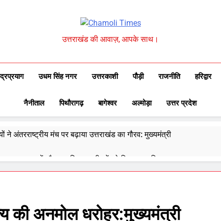
Chamoli Times
उत्तराखंड की आवाज़, आपके साथ।
ुद्रप्रयाग
उधम सिंह नगर
उत्तरकाशी
पौड़ी
राजनीति
हरिद्वार
नैनीताल
पिथौरागढ़
बागेश्वर
अल्मोड़ा
उत्तर प्रदेश
ों ने अंतरराष्ट्रीय मंच पर बढ़ाया उत्तराखंड का गौरव: मुख्यमंत्री
 ने उत्कृष्ट बुनकरों और हस्तशिल्प कारीगरों को किया सम्मानित
्वेद के 6302 पीएचसी और 3191 सीएचसी से हो रहा है उपचार
दिए 30 सितंबर तक सभी लंबित आवास पूरे करने के निर्देश
ाज्य की अनमोल धरोहर:मुख्यमंत्री