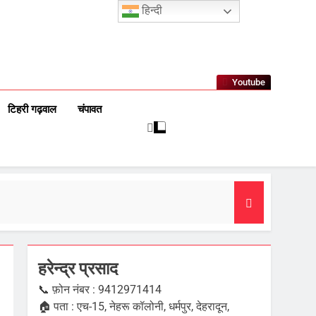
हिन्दी
Youtube
टिहरी गढ़वाल
चंपावत
हरेन्द्र प्रसाद
📞 फ़ोन नंबर : 9412971414
🏠 पता : एच-15, नेहरू कॉलोनी, धर्मपुर, देहरादून,