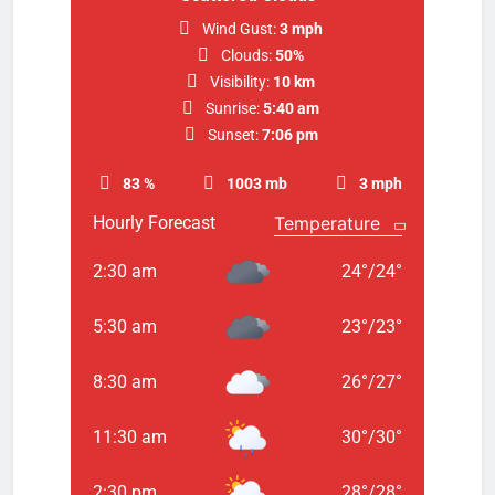
Wind Gust:
3 mph
Clouds:
50%
Visibility:
10 km
Sunrise:
5:40 am
Sunset:
7:06 pm
83 %
1003 mb
3 mph
Hourly Forecast
2:30 am
24
°
/
24
°
5:30 am
23
°
/
23
°
8:30 am
26
°
/
27
°
11:30 am
30
°
/
30
°
2:30 pm
28
°
/
28
°