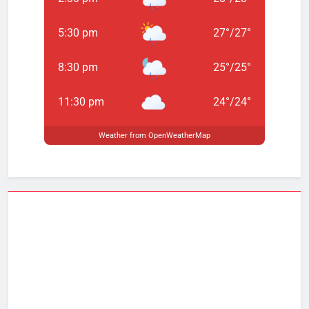
5:30 pm
27
°
/
27
°
8:30 pm
25
°
/
25
°
11:30 pm
24
°
/
24
°
Weather from OpenWeatherMap