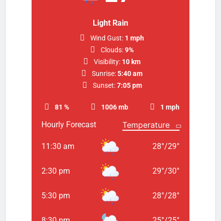
Light Rain
Wind Gust:
1 mph
Clouds:
9%
Visibility:
10 km
Sunrise:
5:40 am
Sunset:
7:05 pm
81 %
1006 mb
1 mph
Hourly Forecast
11:30 am
28
°
/
29
°
2:30 pm
29
°
/
30
°
5:30 pm
28
°
/
28
°
8:30 pm
25
°
/
25
°