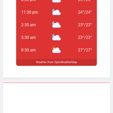
11:30 pm
24
°
/
24
°
2:30 am
23
°
/
23
°
5:30 am
23
°
/
23
°
8:30 am
27
°
/
27
°
Weather from OpenWeatherMap