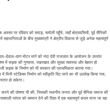
ि सिंह बिष्ट को मिली बड़ी जिम्मेदारी, धर्म संस्कृति प्रकोष्ठ का जिला संयोजक नियुक्त
्तराखंड में जनगणना का मुद्दा, विशेष पर्वतीय मॉडल और नीति बनाने की मांग
ूस्खलन से प्रभावित परिवारों तक पहुंची रेडक्रॉस की राहत सामग्री
अवसर पर रविवार को सवाड़, चमोली पहुँचे, जहाँ क्षेत्रवासियों, पूर्व सैनिकों
सहभागिताओं के बीच मुख्यमंत्री ने क्षेत्रीय विकास से जुड़े अनेक महत्वपूर्ण
जन्म नहीं, श्रेष्ठ कर्म बनाते हैं व्यक्ति को महान
ीएम हेल्पलाइन-1905 पर जन शिकायतों के समयबद्ध एवं गुणवत्तापूर्ण निस्तारण के दिए
ग्वालदम–देवाल–वाण मोटर मार्ग को नंदा देवी राजजात के आयोजन के उपरांत
्य में सड़क की गुणवत्ता, रखरखाव और सुरक्षा व्यवस्था और बेहतर हो
 गढ़वाल हीरोज फुटबॉल क्लब की गौरवगाथा
ने वाली सड़क के निर्माण को भी सरकार की प्राथमिकता बताया गया।
त्र में मिनी स्टेडियम निर्माण को स्वीकृति दिए जाने का भी उल्लेख किया गया,
िस्तार हो सकेगा।
ेला करने की घोषणा भी की, जिसकी स्थानीय जनता और पूर्व सैनिक समाज की
ी गौरवशाली परंपरा को सम्मान देने की दिशा में एक महत्वपूर्ण कदम माना जा रहा