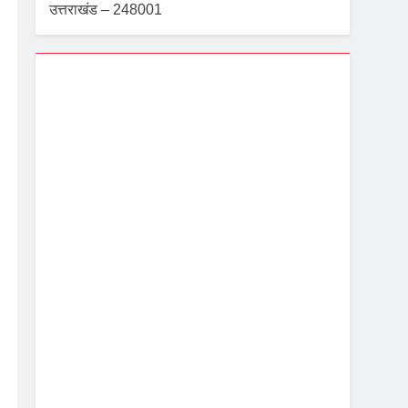
उत्तराखंड – 248001
Dehradun, IN
11:10 am,
Aug 6, 2026
25
°C
 सख्त निर्देश
Moderate Rain
Wind Gust:
2 mph
Clouds:
100%
Visibility:
5.505 km
Sunrise:
5:39 am
Sunset:
7:08 pm
92 %
1003 mb
2 mph