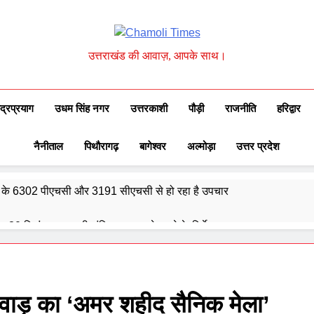
Chamoli Times
उत्तराखंड की आवाज़, आपके साथ।
ुद्रप्रयाग
उधम सिंह नगर
उत्तरकाशी
पौड़ी
राजनीति
हरिद्वार
नैनीताल
पिथौरागढ़
बागेश्वर
अल्मोड़ा
उत्तर प्रदेश
्वेद के 6302 पीएचसी और 3191 सीएचसी से हो रहा है उपचार
दिए 30 सितंबर तक सभी लंबित आवास पूरे करने के निर्देश
और गौमुख से गंगाजल लाकर महामृत्युंजय महादेव मंदिर देवधुरा में हुआ जलाभिषेक
ाष्ट्रीय पुरस्कार से सम्मानित हुए अजीत डोभाल, सांसद अनिल बलूनी ने दी बधाई
,सवाड़ का ‘अमर शहीद सैनिक मेला’