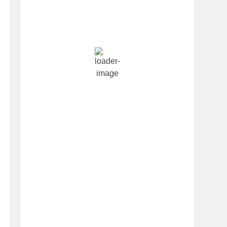
Hourly Forecast
11:30 am
25
°
/
25
°
2:30 pm
25
°
/
25
°
5:30 pm
24
°
/
24
°
8:30 pm
23
°
/
23
°
11:30 pm
23
°
/
23
°
2:30 am
22
°
/
22
°