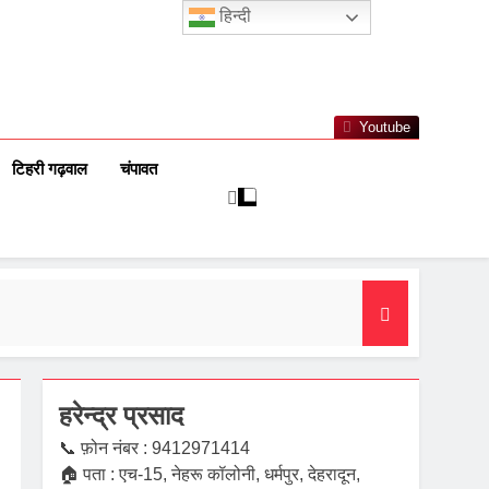
हिन्दी
Youtube
टिहरी गढ़वाल
चंपावत
हरेन्द्र प्रसाद
📞 फ़ोन नंबर : 9412971414
🏠 पता : एच-15, नेहरू कॉलोनी, धर्मपुर, देहरादून,