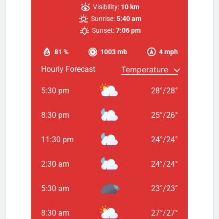
Visibility:
10 km
Sunrise:
5:40 am
Sunset:
7:06 pm
81 %
1003 mb
4 mph
Hourly Forecast
5:30 pm
28
°
/
28
°
8:30 pm
25
°
/
26
°
11:30 pm
24
°
/
24
°
2:30 am
24
°
/
24
°
5:30 am
23
°
/
23
°
8:30 am
27
°
/
27
°