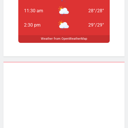
11:30 am
28
°
/
28
°
2:30 pm
29
°
/
29
°
Weather from OpenWeatherMap