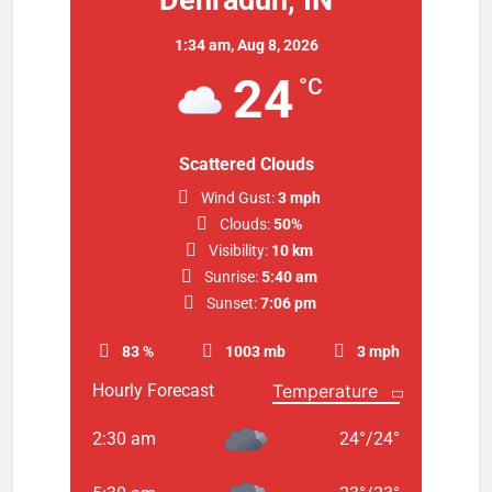
1:34 am,
Aug 8, 2026
24
°C
Scattered Clouds
Wind Gust:
3 mph
Clouds:
50%
Visibility:
10 km
Sunrise:
5:40 am
Sunset:
7:06 pm
83 %
1003 mb
3 mph
Hourly Forecast
2:30 am
24
°
/
24
°