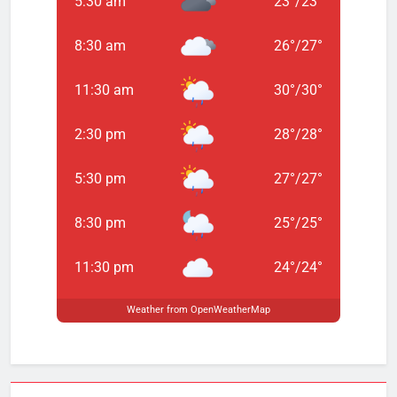
5:30 am
23
°
/
23
°
8:30 am
26
°
/
27
°
11:30 am
30
°
/
30
°
2:30 pm
28
°
/
28
°
5:30 pm
27
°
/
27
°
8:30 pm
25
°
/
25
°
11:30 pm
24
°
/
24
°
Weather from OpenWeatherMap