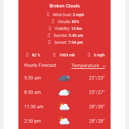
Broken Clouds
Wind Gust:
3 mph
Clouds:
80%
Visibility:
10 km
Sunrise:
5:40 am
Sunset:
7:06 pm
82 %
1003 mb
3 mph
Hourly Forecast
5:30 am
23
°
/
23
°
8:30 am
25
°
/
27
°
11:30 am
28
°
/
30
°
2:30 pm
28
°
/
28
°