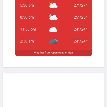
5:30 pm
27
°
/
27
°
8:30 pm
25
°
/
25
°
11:30 pm
24
°
/
24
°
2:30 am
24
°
/
24
°
Weather from OpenWeatherMap