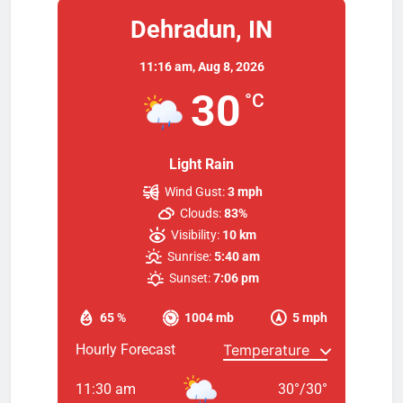
Dehradun, IN
11:16 am,
Aug 8, 2026
30
°C
Light Rain
Wind Gust:
3 mph
Clouds:
83%
Visibility:
10 km
Sunrise:
5:40 am
Sunset:
7:06 pm
65 %
1004 mb
5 mph
Hourly Forecast
11:30 am
30
°
/
30
°