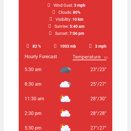
Wind Gust:
3 mph
Clouds:
80%
Visibility:
10 km
Sunrise:
5:40 am
Sunset:
7:06 pm
82 %
1003 mb
3 mph
Hourly Forecast
5:30 am
23
°
/
23
°
8:30 am
25
°
/
27
°
11:30 am
28
°
/
30
°
2:30 pm
28
°
/
28
°
5:30 pm
27
°
/
27
°