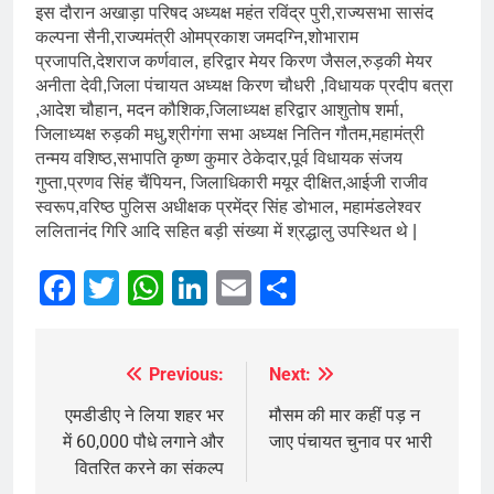
इस दौरान अखाड़ा परिषद अध्यक्ष महंत रविंद्र पुरी,राज्यसभा सासंद
कल्पना सैनी,राज्यमंत्री ओमप्रकाश जमदग्नि,शोभाराम
प्रजापति,देशराज कर्णवाल, हरिद्वार मेयर किरण जैसल,रुड़की मेयर
अनीता देवी,जिला पंचायत अध्यक्ष किरण चौधरी ,विधायक प्रदीप बत्रा
,आदेश चौहान, मदन कौशिक,जिलाध्यक्ष हरिद्वार आशुतोष शर्मा,
जिलाध्यक्ष रुड़की मधु,श्रीगंगा सभा अध्यक्ष नितिन गौतम,महामंत्री
तन्मय वशिष्ठ,सभापति कृष्ण कुमार ठेकेदार,पूर्व विधायक संजय
गुप्ता,प्रणव सिंह चैंपियन, जिलाधिकारी मयूर दीक्षित,आईजी राजीव
स्वरूप,वरिष्ठ पुलिस अधीक्षक प्रमेंद्र सिंह डोभाल, महामंडलेश्वर
ललितानंद गिरि आदि सहित बड़ी संख्या में श्रद्धालु उपस्थित थे |
Facebook
Twitter
WhatsApp
LinkedIn
Email
Share
Previous:
Next:
Post
navigation
एमडीडीए ने लिया शहर भर
मौसम की मार कहीं पड़ न
में 60,000 पौधे लगाने और
जाए पंचायत चुनाव पर भारी
वितरित करने का संकल्प