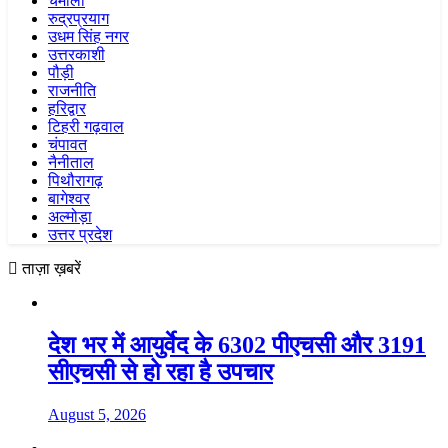
चमोली
रुद्रप्रयाग
उधम सिंह नगर
उत्तरकाशी
पौड़ी
राजनीति
हरिद्वार
टिहरी गढ़वाल
चंपावत
नैनीताल
पिथौरागढ़
बागेश्वर
अल्मोड़ा
उत्तर प्रदेश
ताज़ा ख़बरें
देश भर में आयुर्वेद के 6302 पीएचसी और 3191
सीएचसी से हो रहा है उपचार
August 5, 2026