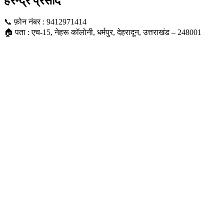
हरेन्द्र प्रसाद
📞 फ़ोन नंबर : 9412971414
🏠 पता : एच-15, नेहरू कॉलोनी, धर्मपुर, देहरादून, उत्तराखंड – 248001
Dehradun, IN
7:27 pm,
Aug 7, 2026
25
°C
Scattered Clouds
Wind Gust:
2 mph
Clouds:
29%
Visibility:
10 km
Sunrise:
5:39 am
Sunset:
7:07 pm