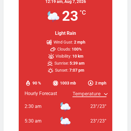
12:19 am,
Aug 7, 2026
23
°C
Light Rain
Wind Gust:
2 mph
Clouds:
100%
Visibility:
10 km
Sunrise:
5:39 am
Sunset:
7:07 pm
90 %
1003 mb
2 mph
Hourly Forecast
2:30 am
23
°
/
23
°
5:30 am
23
°
/
23
°