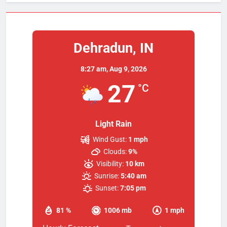
Dehradun, IN
8:27 am,
Aug 9, 2026
27
°C
Light Rain
Wind Gust:
1 mph
Clouds:
9%
Visibility:
10 km
Sunrise:
5:40 am
Sunset:
7:05 pm
81 %
1006 mb
1 mph