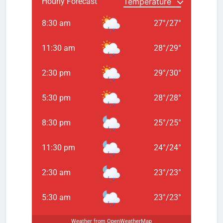
Hourly Forecast
8:30 am
27
°
/
27
°
11:30 am
28
°
/
29
°
2:30 pm
29
°
/
30
°
5:30 pm
28
°
/
28
°
8:30 pm
25
°
/
25
°
11:30 pm
24
°
/
24
°
2:30 am
23
°
/
23
°
5:30 am
23
°
/
23
°
Weather from OpenWeatherMap