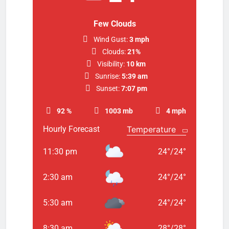
Few Clouds
Wind Gust:
3 mph
Clouds:
21%
Visibility:
10 km
Sunrise:
5:39 am
Sunset:
7:07 pm
92 %
1003 mb
4 mph
Hourly Forecast
11:30 pm
24
°
/
24
°
2:30 am
24
°
/
24
°
5:30 am
24
°
/
24
°
8:30 am
28
°
/
28
°