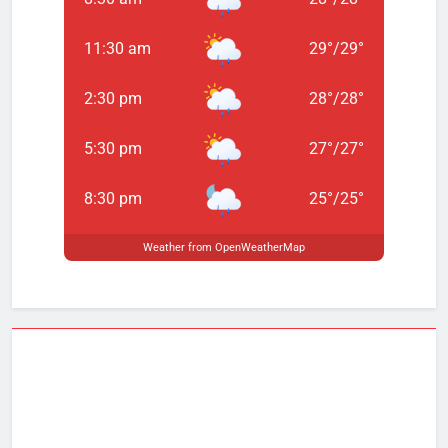
11:30 am
29
°
/
29
°
2:30 pm
28
°
/
28
°
5:30 pm
27
°
/
27
°
8:30 pm
25
°
/
25
°
Weather from OpenWeatherMap