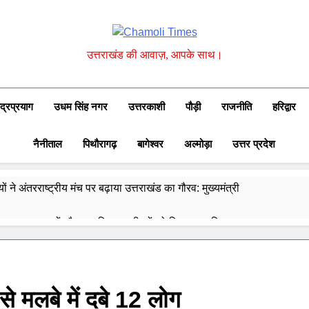
Chamoli Times
उत्तराखंड की आवाज़, आपके साथ।
ुद्रप्रयाग
उधम सिंह नगर
उत्तरकाशी
पौड़ी
राजनीति
हरिद्वार
नैनीताल
पिथौरागढ़
बागेश्वर
अल्मोड़ा
उत्तर प्रदेश
ों ने अंतरराष्ट्रीय मंच पर बढ़ाया उत्तराखंड का गौरव: मुख्यमंत्री
 ने उत्कृष्ट बुनकरों और हस्तशिल्प कारीगरों को किया सम्मानित
्वेद के 6302 पीएचसी और 3191 सीएचसी से हो रहा है उपचार
दिए 30 सितंबर तक सभी लंबित आवास पूरे करने के निर्देश
े मलबे में दबे 12 लोग