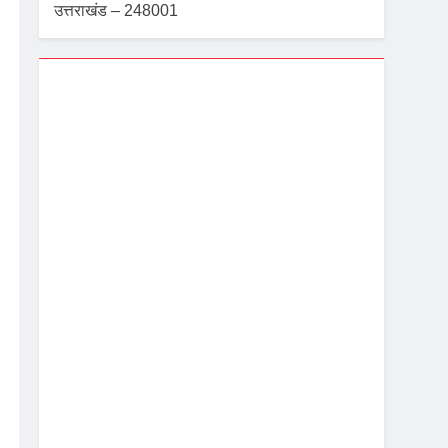
उत्तराखंड – 248001
Dehradun, IN
5:19 pm,
Aug 8, 2026
28
°C
Overcast Clouds
Wind Gust:
2 mph
Clouds:
96%
Visibility:
10 km
Sunrise:
5:40 am
Sunset:
7:06 pm
82 %
1003 mb
2 mph