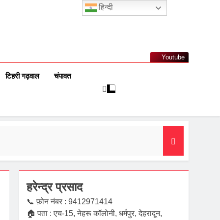
हिन्दी
Youtube
टिहरी गढ़वाल
चंपावत
हरेन्द्र प्रसाद
📞 फ़ोन नंबर : 9412971414
🏠 पता : एच-15, नेहरू कॉलोनी, धर्मपुर, देहरादून,