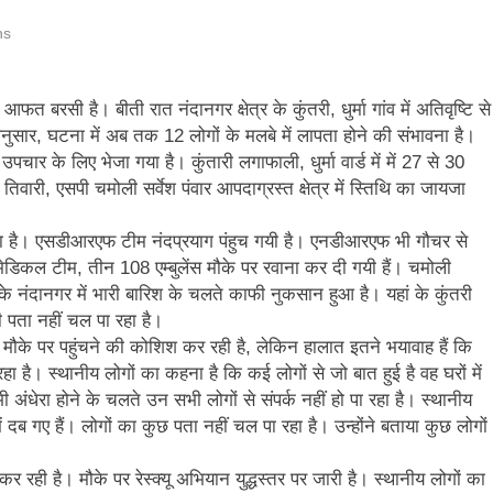
और गौमुख से गंगाजल लाकर महामृत्युंजय महादेव मंदिर देवधुरा में हुआ जलाभिषेक
ns
ाष्ट्रीय पुरस्कार से सम्मानित हुए अजीत डोभाल, सांसद अनिल बलूनी ने दी बधाई
त बरसी है। बीती रात नंदानगर क्षेत्र के कुंतरी, धुर्मा गांव में अतिवृष्टि से
ार, घटना में अब तक 12 लोगों के मलबे में लापता होने की संभावना है।
ि सिंह बिष्ट को मिली बड़ी जिम्मेदारी, धर्म संस्कृति प्रकोष्ठ का जिला संयोजक नियुक्त
र के लिए भेजा गया है। कुंतारी लगाफाली, धुर्मा वार्ड में में 27 से 30
तिवारी, एसपी चमोली सर्वेश पंवार आपदाग्रस्त क्षेत्र में स्तिथि का जायजा
्तराखंड में जनगणना का मुद्दा, विशेष पर्वतीय मॉडल और नीति बनाने की मांग
गया है। एसडीआरएफ टीम नंदप्रयाग पंहुच गयी है। एनडीआरएफ भी गौचर से
ूस्खलन से प्रभावित परिवारों तक पहुंची रेडक्रॉस की राहत सामग्री
ेडिकल टीम, तीन 108 एम्बुलेंस मौके पर रवाना कर दी गयी हैं। चमोली
नंदानगर में भारी बारिश के चलते काफी नुकसान हुआ है। यहां के कुंतरी
जन्म नहीं, श्रेष्ठ कर्म बनाते हैं व्यक्ति को महान
ी पता नहीं चल पा रहा है।
के पर पहुंचने की कोशिश कर रही है, लेकिन हालात इतने भयावाह हैं कि
 है। स्थानीय लोगों का कहना है कि कई लोगों से जो बात हुई है वह घरों में
ी अंधेरा होने के चलते उन सभी लोगों से संपर्क नहीं हो पा रहा है। स्थानीय
ें दब गए हैं। लोगों का कुछ पता नहीं चल पा रहा है। उन्होंने बताया कुछ लोगों
ी है। मौके पर रेस्क्यू अभियान युद्धस्तर पर जारी है। स्थानीय लोगों का