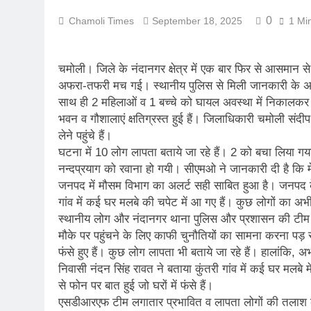
कर्णप्रयाग संगम 
0
Chamoli Times
September 18, 2025
1 Mi
August 3, 2026
लोकमान्य तिलक र
चमोली। जिले के नंदानगर क्षेत्र में एक बार फिर से आसमान से आफ
August 2, 2026
अफरा-तफरी मच गई। स्थानीय पुलिस से मिली जानकारी के अनुस
रानीखेत में बुद्ध
साथ ही 2 महिलाओं व 1 बच्चे को घायल अवस्था में निकालकर उपचा
August 1, 2026
भवन व गौशालाएं क्षतिग्रस्त हुई हैं। जिलाधिकारी चमोली संदीप 
संसद में गूंजा उत
लेने पहुंचे हैं।
July 31, 2026
घटना में 10 लोग लापता बताये जा रहे हैं। 2 को बचा लिया 
भारी बारिश और भ
नन्दप्रयाग को रवाना हो गयी। सीएमओ ने जानकारी दी है कि म
July 30, 2026
जनपद में मौसम विभाग का अलर्ट सही साबित हुआ है। जनपद के 
मुख्यमंत्री बोले, 
गांव में कई घर मलबे की चपेट में आ गए हैं। कुछ लोगों का अभ
July 30, 2026
स्थानीय लोग और नंदानगर थाना पुलिस और प्रशासन की टीम मौ
मौके पर पहुंचने के लिए काफी चुनौतियों का सामना करना पड़ रहा
फंसे हुए हैं। कुछ लोग लापता भी बताये जा रहे हैं। हालांकि, अभ
निवासी नंदन सिंह रावत ने बताया कुंतरी गांव में कई घर मलबे म
से फोन पर बात हुई जो घरों में फंसे हैं।
एसडीआरएफ टीम लगातार प्रभावित व लापता लोगों की तलाश कर रह