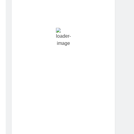
Hourly Forecast
5:30 pm
28
°
/
28
°
8:30 pm
25
°
/
27
°
11:30 pm
24
°
/
25
°
2:30 am
24
°
/
24
°
5:30 am
23
°
/
23
°
8:30 am
27
°
/
27
°