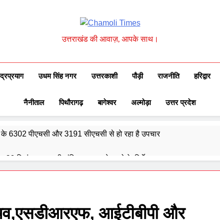
Chamoli Times
उत्तराखंड की आवाज़, आपके साथ।
ुद्रप्रयाग
उधम सिंह नगर
उत्तरकाशी
पौड़ी
राजनीति
हरिद्वार
नैनीताल
पिथौरागढ़
बागेश्वर
अल्मोड़ा
उत्तर प्रदेश
्वेद के 6302 पीएचसी और 3191 सीएचसी से हो रहा है उपचार
दिए 30 सितंबर तक सभी लंबित आवास पूरे करने के निर्देश
और गौमुख से गंगाजल लाकर महामृत्युंजय महादेव मंदिर देवधुरा में हुआ जलाभिषेक
ाष्ट्रीय पुरस्कार से सम्मानित हुए अजीत डोभाल, सांसद अनिल बलूनी ने दी बधाई
्य सचिव,एसडीआरएफ, आईटीबीपी और