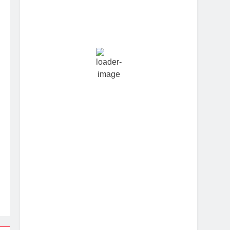
Hourly Forecast
11:30 pm
23
°
/
23
°
2:30 am
23
°
/
23
°
5:30 am
23
°
/
23
°
8:30 am
26
°
/
26
°
11:30 am
28
°
/
28
°
2:30 pm
30
°
/
30
°