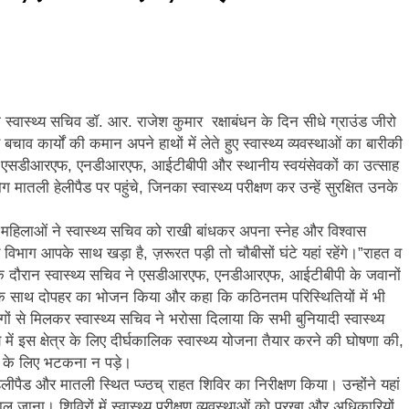
ि सिंह बिष्ट को मिली बड़ी जिम्मेदारी, धर्म संस्कृति प्रकोष्ठ का जिला संयोजक नियुक्त
्तराखंड में जनगणना का मुद्दा, विशेष पर्वतीय मॉडल और नीति बनाने की मांग
ूस्खलन से प्रभावित परिवारों तक पहुंची रेडक्रॉस की राहत सामग्री
 के स्वास्थ्य सचिव डॉ. आर. राजेश कुमार रक्षाबंधन के दिन सीधे ग्राउंड जीरो
बचाव कार्यों की कमान अपने हाथों में लेते हुए स्वास्थ्य व्यवस्थाओं का बारीकी
जन्म नहीं, श्रेष्ठ कर्म बनाते हैं व्यक्ति को महान
टीमों, एसडीआरएफ, एनडीआरएफ, आईटीबीपी और स्थानीय स्वयंसेवकों का उत्साह
ी हेलीपैड पर पहुंचे, जिनका स्वास्थ्य परीक्षण कर उन्हें सुरक्षित उनके
ीएम हेल्पलाइन-1905 पर जन शिकायतों के समयबद्ध एवं गुणवत्तापूर्ण निस्तारण के दिए
 महिलाओं ने स्वास्थ्य सचिव को राखी बांधकर अपना स्नेह और विश्वास
 गढ़वाल हीरोज फुटबॉल क्लब की गौरवगाथा
 विभाग आपके साथ खड़ा है, ज़रूरत पड़ी तो चौबीसों घंटे यहां रहेंगे।”राहत व
 के दौरान स्वास्थ्य सचिव ने एसडीआरएफ, एनडीआरएफ, आईटीबीपी के जवानों
 के साथ दोपहर का भोजन किया और कहा कि कठिनतम परिस्थितियों में भी
ं से मिलकर स्वास्थ्य सचिव ने भरोसा दिलाया कि सभी बुनियादी स्वास्थ्य
 में इस क्षेत्र के लिए दीर्घकालिक स्वास्थ्य योजना तैयार करने की घोषणा की,
ाओं के लिए भटकना न पड़े।
लीपैड और मातली स्थित प्ज्ठच् राहत शिविर का निरीक्षण किया। उन्होंने यहां
जाना। शिविरों में स्वास्थ्य परीक्षण व्यवस्थाओं को परखा और अधिकारियों