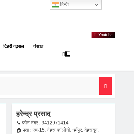
हिन्दी
Youtube
टिहरी गढ़वाल
चंपावत
हरेन्द्र प्रसाद
📞 फ़ोन नंबर : 9412971414
🏠 पता : एच-15, नेहरू कॉलोनी, धर्मपुर, देहरादून,