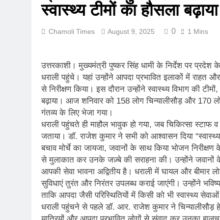
स्वास्थ्य टीमों का हौसला बढ़ाया
रानीखेत में बुद्ध
August 1, 2026
0
Chamoli Times
August 9, 2025
1 Mins
संसद में गूंजा उत
July 31, 2026
भारी बारिश और भ
उत्तरकाशी। मुख्यमंत्री पुष्कर सिंह धामी के निर्देश पर प्रदेश
July 30, 2026
धराली पहुंचे। यहां उन्होंने आपदा प्रभावित इलाकों में राहत और 
मुख्यमंत्री बोले, 
से निरीक्षण किया। इस दौरान उन्होंने स्वास्थ्य विभाग की 
July 30, 2026
बढ़ाया। आज शनिवार को 158 लोग चिन्यालीसौड़ और 170 लोग मातल
मुख्यमंत्री ने स
गंतव्य के लिए भेजा गया।
July 30, 2026
धराली पहुंचते ही माहौल भावुक हो गया, जब चिकित्सा स्टाफ व
दिल्ली में गूँजी
जताया। डॉ. राजेश कुमार ने सभी को आश्वासन दिया “स्वास्थ्य
बचाव मोर्चे का जायजा, जवानों के साथ किया भोजन निरीक्षण
July 30, 2026
से मुलाकात कर उनके जज़्बे की सराहना की। उन्होंने जवानों
आपकी सेवा भावना अद्वितीय है। धराली में घायल और बीमार लोगो
सुविधाएं तुरंत और निरंतर उपलब्ध कराई जाएंगी। उन्होंने भविष्य
ताकि आपदा जैसी परिस्थितियों में किसी को भी स्वास्थ्य सेव
धराली पहुंचने से पहले डॉ. आर. राजेश कुमार ने चिन्यालीसौड़ हे
यात्रियों और आपदा प्रभावित लोगों से संवाद कर उनका हालचाल 