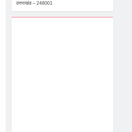
उत्तराखंड – 248001
Dehradun, IN
10:31 pm,
Aug 6, 2026
23
°C
 सख्त निर्देश
Overcast Clouds
Wind Gust:
3 mph
Clouds:
93%
Visibility:
10 km
Sunrise:
5:39 am
Sunset:
7:08 pm
88 %
1002 mb
3 mph