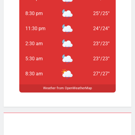
8:30 pm
25
°
/
25
°
11:30 pm
24
°
/
24
°
2:30 am
23
°
/
23
°
5:30 am
23
°
/
23
°
8:30 am
27
°
/
27
°
Weather from OpenWeatherMap