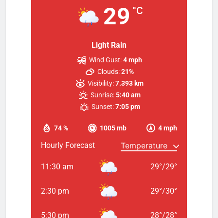
29
°C
Light Rain
Wind Gust:
4 mph
Clouds:
21%
Visibility:
7.393 km
Sunrise:
5:40 am
Sunset:
7:05 pm
74 %
1005 mb
4 mph
Hourly Forecast
11:30 am
29
°
/
29
°
2:30 pm
29
°
/
30
°
5:30 pm
28
°
/
28
°