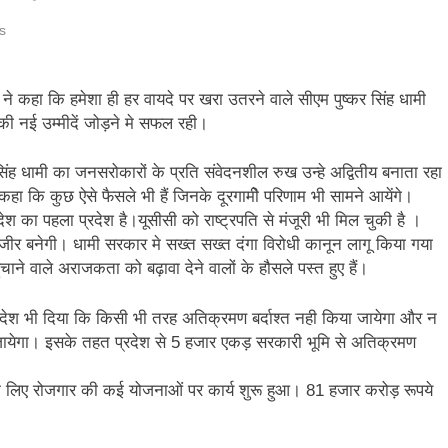
ि सिंह बिष्ट को मिली बड़ी जिम्मेदारी, धर्म संस्कृति प्रकोष्ठ का जिला संयोजक नियुक्त
s
्तराखंड में जनगणना का मुद्दा, विशेष पर्वतीय मॉडल और नीति बनाने की मांग
 ने कहा कि हमेशा ही हर वायदे पर खरा उतरने वाले सीएम पुष्कर सिंह धामी
की नई उम्मीदें जोड़ने मे सफल रही।
ूस्खलन से प्रभावित परिवारों तक पहुंची रेडक्रॉस की राहत सामग्री
िंह धामी का जनसरोकारों के प्रति संवेदनशील रुख उन्हे अद्वितीय बनाता रहा
जन्म नहीं, श्रेष्ठ कर्म बनाते हैं व्यक्ति को महान
े कहा कि कुछ ऐसे फैसले भी हैं जिनके दूरगामीे परिणाम भी सामने आयेंगे।
श का पहला प्रदेश है।यूसीसी को राष्ट्रपति से मंजूरी भी मिल चुकी है ।
ीएम हेल्पलाइन-1905 पर जन शिकायतों के समयबद्ध एवं गुणवत्तापूर्ण निस्तारण के दिए
 नजीर बनेगी। धामी सरकार मे सख्त सख्त दंगा विरोधी कानून लागू किया गया
ाने वाले अराजकता को बढ़ावा देने वालों के हौसले पस्त हुए हैं।
 गढ़वाल हीरोज फुटबॉल क्लब की गौरवगाथा
देश भी दिया कि किसी भी तरह अतिक्रमण बर्दाश्त नही किया जायेगा और न
 जायेगा। इसके तहत प्रदेश से 5 हजार एकड़ सरकारी भूमि से अतिक्रमण
 के लिए रोजगार की कई योजनाओं पर कार्य शुरू हुआ। 81 हजार करोड़ रूपये