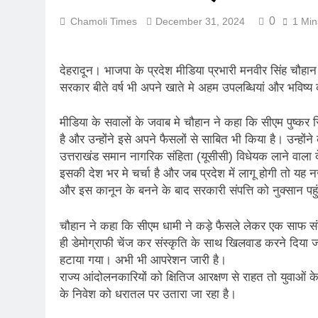
रानीखेत में बुद्ध
0
Chamoli Times
December 31, 2024
1 Min
August 1, 2026
संसद में गूंजा उत
देहरादून। भाजपा के प्रदेश मीडिया प्रभारी मनवीर सिंह चौहान
July 31, 2026
सरकार बीते वर्ष भी अपने खाते मे अहम उपलब्धियां और भविष्य 
भारी बारिश और भ
July 30, 2026
मीडिया के सवालों के जवाब मे चौहान ने कहा कि सीएम पुष्कर स
मुख्यमंत्री बोले, 
है और उन्होंने इसे अपने फैसलों से साबित भी किया है। उन्होंन
July 30, 2026
उत्तराखंड समान नागरिक संहिता (यूसीसी) विधेयक लाने वाला दे
मुख्यमंत्री ने स
इसकी देश भर मे चर्चा है और जब प्रदेश में लागू होगी तो यह
July 30, 2026
और इस कानून के बनने के बाद सरकारी संपत्ति को नुक्सान पहुंच
दिल्ली में गूँजी
July 30, 2026
चौहान ने कहा कि सीएम धामी ने कड़े फैसले लेकर एक साफ सं
ही डेमोग्राफी चेंज कर संस्कृति के साथ खिलवाड करने दिया
हटाया गया। अभी भी आपरेशन जारी है।
राज्य आंदोलनकारियों को क्षितिज आरक्षण से राहत तो युवाओं
के निवेश को धरातल पर उतारा जा रहा है।