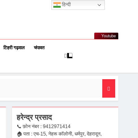
हिन्दी
Youtube
टिहरी गढ़वाल
चंपावत
हरेन्द्र प्रसाद
📞 फ़ोन नंबर : 9412971414
🏠 पता : एच-15, नेहरू कॉलोनी, धर्मपुर, देहरादून,