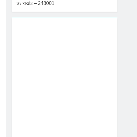
उत्तराखंड – 248001
Dehradun, IN
9:36 am,
Aug 7, 2026
26
°C
 सख्त निर्देश
Overcast Clouds
Wind Gust:
2 mph
Clouds:
99%
Visibility:
10 km
Sunrise:
5:39 am
Sunset:
7:07 pm
81 %
1003 mb
2 mph