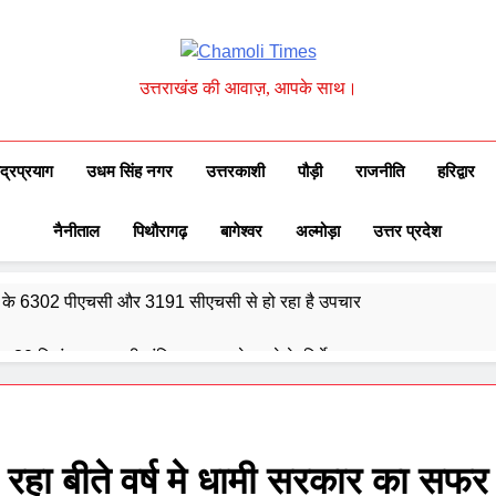
Chamoli Times
उत्तराखंड की आवाज़, आपके साथ।
ुद्रप्रयाग
उधम सिंह नगर
उत्तरकाशी
पौड़ी
राजनीति
हरिद्वार
नैनीताल
पिथौरागढ़
बागेश्वर
अल्मोड़ा
उत्तर प्रदेश
्वेद के 6302 पीएचसी और 3191 सीएचसी से हो रहा है उपचार
दिए 30 सितंबर तक सभी लंबित आवास पूरे करने के निर्देश
और गौमुख से गंगाजल लाकर महामृत्युंजय महादेव मंदिर देवधुरा में हुआ जलाभिषेक
ाष्ट्रीय पुरस्कार से सम्मानित हुए अजीत डोभाल, सांसद अनिल बलूनी ने दी बधाई
ा रहा बीते वर्ष मे धामी सरकार का सफर