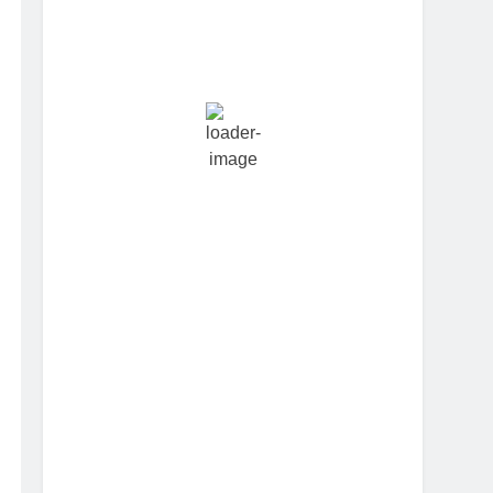
Hourly Forecast
11:30 am
26
°
/
29
°
2:30 pm
28
°
/
29
°
5:30 pm
28
°
/
28
°
8:30 pm
25
°
/
25
°
11:30 pm
25
°
/
25
°
2:30 am
24
°
/
24
°