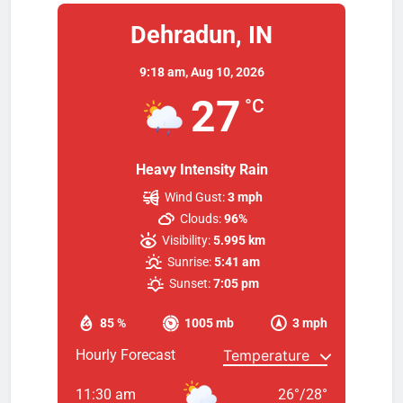
Dehradun, IN
9:18 am,
Aug 10, 2026
27
°C
Heavy Intensity Rain
Wind Gust:
3 mph
Clouds:
96%
Visibility:
5.995 km
Sunrise:
5:41 am
Sunset:
7:05 pm
85 %
1005 mb
3 mph
Hourly Forecast
11:30 am
26
°
/
28
°