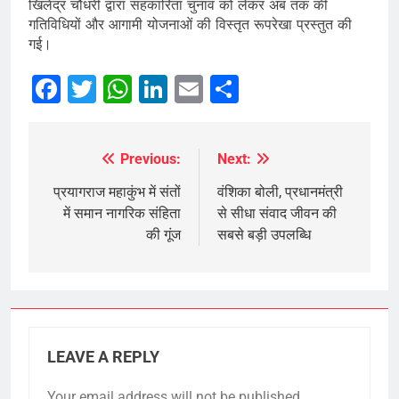
खिलेंद्र चौधरी द्वारा सहकारिता चुनाव को लेकर अब तक की
गतिविधियों और आगामी योजनाओं की विस्तृत रूपरेखा प्रस्तुत की
गई।
Facebook
Twitter
WhatsApp
LinkedIn
Email
Share
Previous:
Next:
Post
navigation
प्रयागराज महाकुंभ में संतों
वंशिका बोली, प्रधानमंत्री
में समान नागरिक संहिता
से सीधा संवाद जीवन की
की गूंज
सबसे बड़ी उपलब्धि
LEAVE A REPLY
Your email address will not be published.