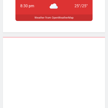
8:30 pm
25
°
/
25
°
Weather from OpenWeatherMap