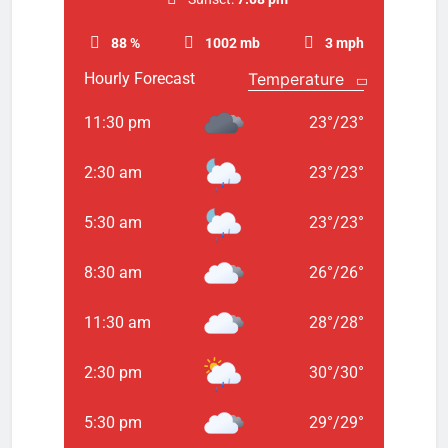
88 %
1002 mb
3 mph
Hourly Forecast
11:30 pm
23
°
/
23
°
2:30 am
23
°
/
23
°
5:30 am
23
°
/
23
°
8:30 am
26
°
/
26
°
11:30 am
28
°
/
28
°
2:30 pm
30
°
/
30
°
5:30 pm
29
°
/
29
°