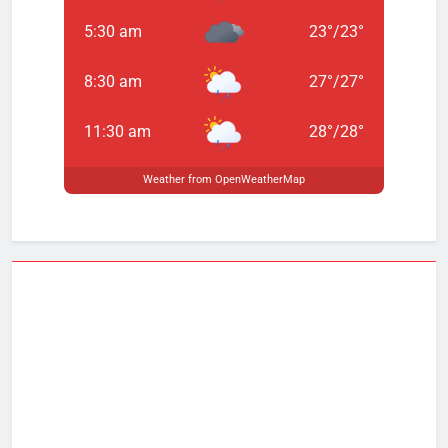
5:30 am
23
°
/
23
°
8:30 am
27
°
/
27
°
11:30 am
28
°
/
28
°
Weather from OpenWeatherMap