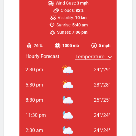
Wind Gust:
3 mph
Clouds:
82%
Visibility:
10 km
Sunrise:
5:40 am
Sunset:
7:06 pm
76 %
1005 mb
5 mph
Hourly Forecast
2:30 pm
29
°
/
29
°
5:30 pm
28
°
/
28
°
8:30 pm
25
°
/
25
°
11:30 pm
24
°
/
24
°
2:30 am
24
°
/
24
°