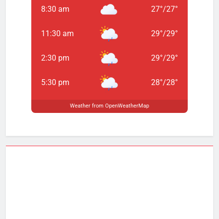
8:30 am
27
°
/
27
°
11:30 am
29
°
/
29
°
2:30 pm
29
°
/
29
°
5:30 pm
28
°
/
28
°
Weather from OpenWeatherMap