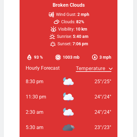
Broken Clouds
Wind Gust:
2 mph
Clouds:
82%
Visibility:
10 km
Sunrise:
5:40 am
Sunset:
7:06 pm
93 %
1003 mb
3 mph
Hourly Forecast
8:30 pm
25
°
/
25
°
11:30 pm
24
°
/
24
°
2:30 am
24
°
/
24
°
5:30 am
23
°
/
23
°