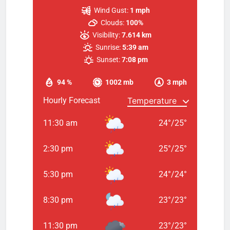
Wind Gust:
1 mph
Clouds:
100%
Visibility:
7.614 km
Sunrise:
5:39 am
Sunset:
7:08 pm
94 %
1002 mb
3 mph
Hourly Forecast
11:30 am
24
°
/
25
°
2:30 pm
25
°
/
25
°
5:30 pm
24
°
/
24
°
8:30 pm
23
°
/
23
°
11:30 pm
23
°
/
23
°