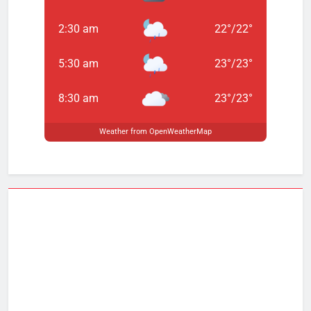
2:30 am
22
°
/
22
°
5:30 am
23
°
/
23
°
8:30 am
23
°
/
23
°
Weather from OpenWeatherMap