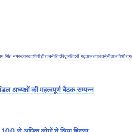
म सिंह नगर
उत्तरकाशी
पौड़ी
राजनीति
हरिद्वार
टिहरी गढ़वाल
चंपावत
नैनीताल
पिथौरागढ
 अध्यक्षों की महत्वपूर्ण बैठक सम्पन्न
, 100 से अधिक लोगों ने लिया हिस्सा