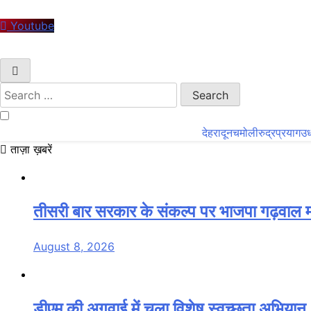
Youtube
Search
for:
देहरादून
चमोली
रुद्रप्रयाग
उध
ताज़ा ख़बरें
तीसरी बार सरकार के संकल्प पर भाजपा गढ़वाल मंडल
August 8, 2026
डीएम की अगुवाई में चला विशेष स्वच्छता अभियान