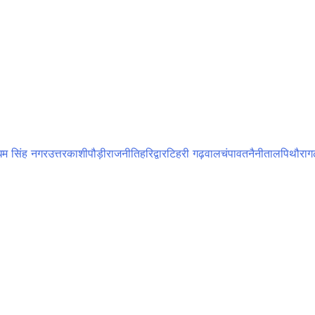
म सिंह नगर
उत्तरकाशी
पौड़ी
राजनीति
हरिद्वार
टिहरी गढ़वाल
चंपावत
नैनीताल
पिथौरागढ