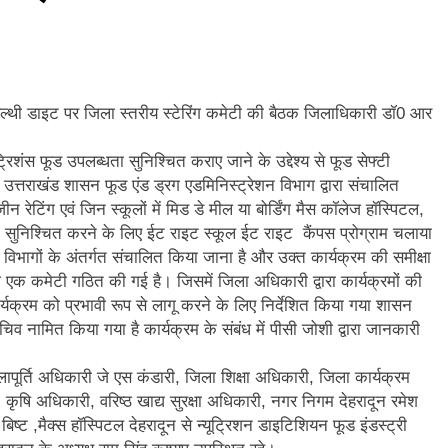
 ने उत्कृष्ट बुनकरों और हस्तशिल्प कारीगरों को किया सम्मानित
्वेद के 6302 पीएचसी और 3191 सीएचसी से हो रहा है उपचार
ड हेल्थी डाइट पर जिला स्तरीय स्टेरिंग कमेटी की बैठक जिलाधिकारी डॉ0 आर
दिए 30 सितंबर तक सभी लंबित आवास पूरे करने के निर्देश
िशंस फूड उपलब्धता सुनिश्चित कराए जाने के उद्देश्य से फूड सेफ्टी
और गौमुख से गंगाजल लाकर महामृत्युंजय महादेव मंदिर देवधुरा में हुआ जलाभिषेक
रम उत्तराखंड शासन फूड एंड ड्रग एडमिनिस्ट्रेशन विभाग द्वारा संचालित
ीन रेटिंग एवं जिन स्कूलों में मिड डे मील या बोर्डिंग मैस कॉलेज हॉस्पिटल,
ाष्ट्रीय पुरस्कार से सम्मानित हुए अजीत डोभाल, सांसद अनिल बलूनी ने दी बधाई
ुद्धता सुनिश्चित करने के लिए ईट राइट स्कूल ईट राइट कैंपस प्रोग्राम चलाया
अपने विभागों के अंतर्गत संचालित किया जाना है और उक्त कार्यक्रम की समीक्षा
ि सिंह बिष्ट को मिली बड़ी जिम्मेदारी, धर्म संस्कृति प्रकोष्ठ का जिला संयोजक नियुक्त
ी एक कमेटी गठित की गई है। जिसमें जिला अधिकारी द्वारा कार्यक्रमों की
यक्रम को प्रभावी रूप से लागू करने के लिए निर्देशित किया गया शासन
चिव नामित किया गया है कार्यक्रम के संबंध में पीसी जोशी द्वारा जानकारी
लापूर्ति अधिकारी जे एस कंडारी, जिला शिक्षा अधिकारी, जिला कार्यक्रम
ृषि अधिकारी, वरिष्ठ खाद्य सुरक्षा अधिकारी, नगर निगम देहरादून रमेश
 बिष्ट ,मैक्स हॉस्पिटल देहरादून से न्यूट्रिशन डाइटिशियन फूड इंडस्ट्री