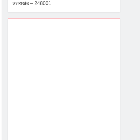
उत्तराखंड – 248001
Dehradun, IN
9:30 pm,
Aug 8, 2026
24
°C
Broken Clouds
Wind Gust:
3 mph
Clouds:
53%
Visibility:
10 km
Sunrise:
5:40 am
Sunset:
7:06 pm
93 %
1005 mb
4 mph