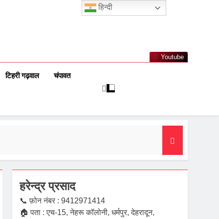
हिन्दी
Youtube
टिहरी गढ़वाल
चंपावत
हरेन्द्र प्रसाद
📞 फ़ोन नंबर : 9412971414
🏠 पता : एच-15, नेहरू कॉलोनी, धर्मपुर, देहरादून,