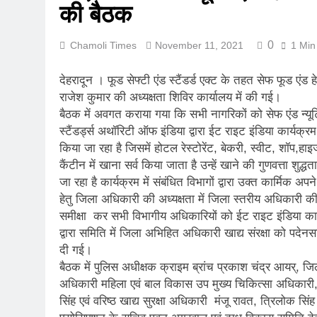
की बैठक
मुख्यमंत्री धामी
August 7, 2026
0
Chamoli Times
November 11, 2021
1 Min
देश भर में आयुर
August 5, 2026
देहरादून । फूड सेफ्टी एंड स्टैंडर्ड एक्ट के तहत सेफ फूड एं
राजेश कुमार ने 
राजेश कुमार की अध्यक्षता शिविर कार्यालय में की गई।
August 5, 2026
बैठक में अवगत कराया गया कि सभी नागरिकों को सेफ एंड न्यूट्र
कर्णप्रयाग संगम 
स्टैंडर्ड्स अथॉरिटी ऑफ इंडिया द्वारा ईट राइट इंडिया कार्यक्
August 3, 2026
किया जा रहा है जिसमें होटल रेस्टोरेंट, बेकरी, स्वीट, शॉप,हाइज
लोकमान्य तिलक र
कैंटीन में खाना सर्व किया जाता है उन्हें खाने की गुणवत्ता श
August 2, 2026
जा रहा है कार्यक्रम में संबंधित विभागों द्वारा उक्त कार्मिक 
रानीखेत में बुद्ध
हेतु जिला अधिकारी की अध्यक्षता में जिला स्तरीय अधिकारी क
August 1, 2026
समीक्षा कर सभी विभागीय अधिकारियों को ईट राइट इंडिया कार्
द्वारा समिति में जिला अभिहित अधिकारी खाद्य संरक्षा को पदेनस
दी गई।
बैठक में पुलिस अधीक्षक क्राइम ब्रांच प्रकाश चंद्र आयर्, जि
अधिकारी महिला एवं बाल विकास उप मुख्य चिकित्सा अधिकारी, क
सिंह एवं वरिष्ठ खाद्य सुरक्षा अधिकारी मंजू रावत, त्रिलोक सिंह