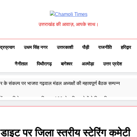
Chamoli Times
उत्तराखंड की आवाज़, आपके साथ।
ुद्रप्रयाग
उधम सिंह नगर
उत्तरकाशी
पौड़ी
राजनीति
हरिद्वार
नैनीताल
पिथौरागढ़
बागेश्वर
अल्मोड़ा
उत्तर प्रदेश
के संकल्प पर भाजपा गढ़वाल मंडल अध्यक्षों की महत्वपूर्ण बैठक सम्पन्न
में चला विशेष स्वच्छता अभियान, 100 से अधिक लोगों ने लिया हिस्सा
प्रतिपक्ष का संवैधानिक पद की मर्यादा को तार-तार करना शर्मनाक
ों ने अंतरराष्ट्रीय मंच पर बढ़ाया उत्तराखंड का गौरव: मुख्यमंत्री
 डाइट पर जिला स्तरीय स्टेरिंग कमेटी