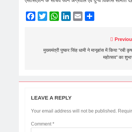
एसोसिएशन के सचिव पवन अग्रवाल एवं दुग्ध विकास समिति देहर
Facebook
Twitter
WhatsApp
LinkedIn
Email
Share
Post
Previou
navigation
मुख्यमंत्री पुष्कर सिंह धामी ने मानूबांस में किया “रबी क
महोत्सव“ का शुभा
LEAVE A REPLY
Your email address will not be published.
Requir
Comment
*