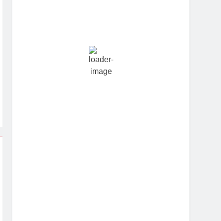
Hourly Forecast
11:30 pm
24
°
/
24
°
2:30 am
24
°
/
24
°
5:30 am
23
°
/
23
°
8:30 am
27
°
/
27
°
11:30 am
29
°
/
29
°
2:30 pm
29
°
/
29
°