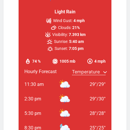
Light Rain
Wind Gust:
4 mph
Clouds:
21%
Visibility:
7.393 km
Sunrise:
5:40 am
Sunset:
7:05 pm
74 %
1005 mb
4 mph
Hourly Forecast
11:30 am
29
°
/
29
°
2:30 pm
29
°
/
30
°
5:30 pm
28
°
/
28
°
8:30 pm
25
°
/
25
°