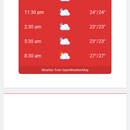
11:30 pm
24
°
/
24
°
2:30 am
23
°
/
23
°
5:30 am
23
°
/
23
°
8:30 am
27
°
/
27
°
Weather from OpenWeatherMap