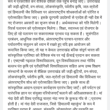
रूप में प्रकाशित कर वैश्विक दर्शकों तक पहुँच बनाई जाए। उत्तराखंड
की जड़ी-बूटियों, वन-संपदा, लोकसंस्कृति, पर्वतीय कृषि, जल-स्रोतों
एवं हिमालयी जैव विविधता पर अंतरराष्ट्रीय शोधकर्ताओं को प्रेरित व
प्रोत्साहित किया जाए। इसके दूरगामी उददेश्यों से प्रदेश ही नही देश में
नए रोजगार अवसरों का सृजन संभव है। अर्थव्यवस्था को गति मिलेगी।
रिवर्स पलायन को प्रोत्साहन मिलेगा। शिक्षा, स्वास्थ्य एवं रोजगार के
लिए हो रहे पलायन पर सकारात्मक प्रभाव पड़ सकता है। सुसंगठित
प्रबंधन, आधुनिक तकनीक, अंतरराष्ट्रीय प्रचार-प्रसार और
पर्यावरणीय संतुलन को ध्यान में रखते हुए यदि इस आयोजन को
रूपायित किया जाए, तो यह न केवल उत्तराखंड बल्कि संपूर्ण भारत की
सांस्कृतिक प्रतिष्ठा को वैश्विक मंच पर नई ऊँचाई प्रदान कर सकता
है। एचएनबी गढ़वाल विश्वविद्यालय, दून विश्वविद्यालय तथा गोविंद
बल्लभ पंत कृषि एवं प्रौद्योगिकी विश्वविद्यालय सहित अन्य उच्च शिक्षण
संस्थानों के माध्यम से शैक्षिक उत्तराखंड की जड़ी-बूटियों, वन-संपदा,
लोकसंस्कृति, पर्वतीय कृषि, जल-स्रोतों एवं हिमालयी जैव विविधता पर
अंतरराष्ट्रीय शोध को प्रोत्साहित किया जाए। इसके साथ ही
सांस्कृतिक आदान-प्रदान कार्यक्रम प्रारंभ किए जाएँ। हमें पर्यटन एवं
पारंपरिक ज्ञान पर संयुक्त परियोजनाएँ चलाने की अतिआवश्कता है। मां
नंदा देवी की विश्व प्रसिद्ध यात्रा नंदा नगर के कुरूड गॉव से ़प्रारम्भ
होती है। मां नंदा देवी राजजात, जिसे ‘हिमालयी महाकुंभ’ के रूप में
प्रतिष्ठा प्राप्त है, आस्था, संस्कृति, लोकपरंपरा और प्रकृति का