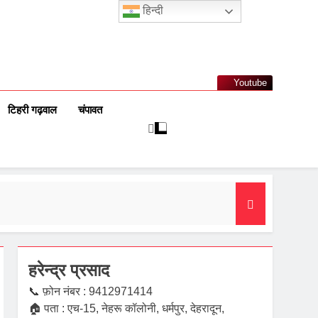
हिन्दी
Youtube
टिहरी गढ़वाल
चंपावत
हरेन्द्र प्रसाद
📞 फ़ोन नंबर : 9412971414
🏠 पता : एच-15, नेहरू कॉलोनी, धर्मपुर, देहरादून,