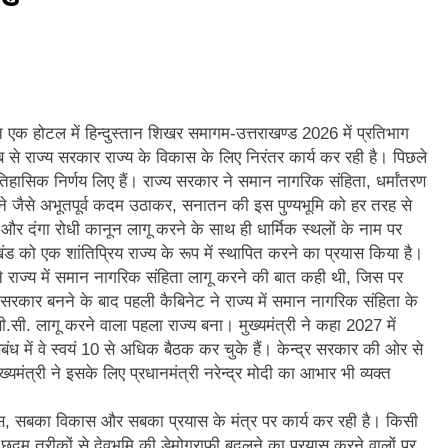
और गौमुख से गंगाजल लाकर महामृत्युंजय महादेव मंदिर देवधुरा में हुआ जलाभिषेक
ाष्ट्रीय पुरस्कार से सम्मानित हुए अजीत डोभाल, सांसद अनिल बलूनी ने दी बधाई
ि सिंह बिष्ट को मिली बड़ी जिम्मेदारी, धर्म संस्कृति प्रकोष्ठ का जिला संयोजक नियुक्त
थ्ति एक होटल में हिन्दुस्तान शिखर समागम-उत्तराखण्ड 2026 में प्रतिभाग
 से राज्य सरकार राज्य के विकास के लिए निरंतर कार्य कर रही है। पिछले
्तराखंड में जनगणना का मुद्दा, विशेष पर्वतीय मॉडल और नीति बनाने की मांग
तिहासिक निर्णय लिए हैं। राज्य सरकार ने समान नागरिक संहिता, धर्मांतरण
ने जैसे अभूतपूर्व कदम उठाकर, सनातन की इस पुण्यभूमि को हर तरह से
ूस्खलन से प्रभावित परिवारों तक पहुंची रेडक्रॉस की राहत सामग्री
र दंगा रोधी कानून लागू करने के साथ ही धार्मिक स्थलों के नाम पर
ो एक शांतिप्रिय राज्य के रूप में स्थापित करने का प्रयास किया है।
जन्म नहीं, श्रेष्ठ कर्म बनाते हैं व्यक्ति को महान
े राज्य में समान नागरिक संहिता लागू करने की बात कही थी, जिस पर
ं सरकार बनने के बाद पहली कैबिनेट ने राज्य में समान नागरिक संहिता के
सी.सी. लागू करने वाला पहला राज्य बना। मुख्यमंत्री ने कहा 2027 में
सबंध में वे स्वयं 10 से अधिक बैठक कर चुके हैं। केन्द्र सरकार की ओर से
ंत्री ने इसके लिए प्रधानमंत्री नरेन्द्र मोदी का आभार भी व्यक्त
ास, सबका विकास और सबका प्रयास के मंत्र पर कार्य कर रही है। किसी
न छद्म तरीकों से देवभूमि की डेमोग्राफी बदलने का प्रयास करने वालों पर