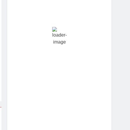
Hourly Forecast
2:30 am
24
°
/
24
°
5:30 am
23
°
/
23
°
8:30 am
26
°
/
27
°
11:30 am
30
°
/
30
°
2:30 pm
28
°
/
28
°
5:30 pm
27
°
/
27
°