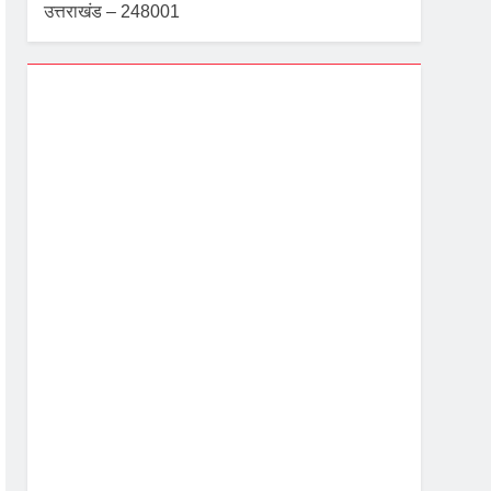
उत्तराखंड – 248001
Dehradun, IN
1:53 am,
Aug 8, 2026
24
°C
Scattered Clouds
Wind Gust:
3 mph
Clouds:
50%
Visibility:
10 km
Sunrise:
5:40 am
Sunset:
7:06 pm
83 %
1003 mb
3 mph