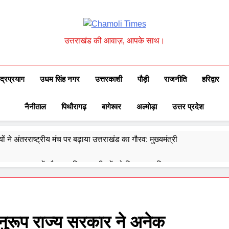
Chamoli Times
उत्तराखंड की आवाज़, आपके साथ।
ुद्रप्रयाग
उधम सिंह नगर
उत्तरकाशी
पौड़ी
राजनीति
हरिद्वार
नैनीताल
पिथौरागढ़
बागेश्वर
अल्मोड़ा
उत्तर प्रदेश
ों ने अंतरराष्ट्रीय मंच पर बढ़ाया उत्तराखंड का गौरव: मुख्यमंत्री
 ने उत्कृष्ट बुनकरों और हस्तशिल्प कारीगरों को किया सम्मानित
्वेद के 6302 पीएचसी और 3191 सीएचसी से हो रहा है उपचार
दिए 30 सितंबर तक सभी लंबित आवास पूरे करने के निर्देश
अनुरूप राज्य सरकार ने अनेक