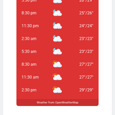
5:30 pm
28
°
/
29
°
8:30 pm
25
°
/
26
°
11:30 pm
24
°
/
24
°
2:30 am
23
°
/
23
°
5:30 am
23
°
/
23
°
8:30 am
27
°
/
27
°
11:30 am
27
°
/
27
°
2:30 pm
29
°
/
29
°
Weather from OpenWeatherMap