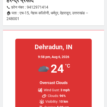
हरेन्द्र प्रसाद
📞 फ़ोन नंबर : 9412971414
🏠 पता : एच-15, नेहरू कॉलोनी, धर्मपुर, देहरादून, उत्तराखंड –
248001
Dehradun, IN
9:58 pm,
Aug 6, 2026
24
°C
Overcast Clouds
Wind Gust:
3 mph
Clouds:
96%
Visibility:
10 km