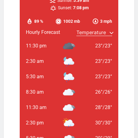
Sunrise:
5:39 am
Sunset:
7:08 pm
89 %
1002 mb
3 mph
Hourly Forecast
11:30 pm
23
°
/
23
°
2:30 am
23
°
/
23
°
5:30 am
23
°
/
23
°
8:30 am
26
°
/
26
°
11:30 am
28
°
/
28
°
2:30 pm
30
°
/
30
°