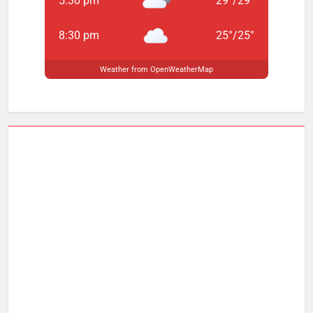
5:30 pm
29
°
/
29
°
8:30 pm
25
°
/
25
°
Weather from OpenWeatherMap