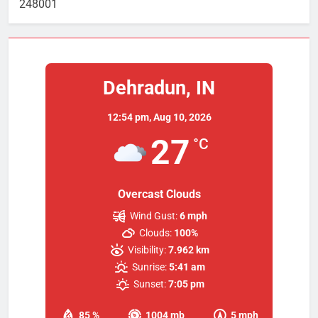
248001
Dehradun, IN
12:54 pm,
Aug 10, 2026
27
°C
Overcast Clouds
Wind Gust:
6 mph
Clouds:
100%
Visibility:
7.962 km
Sunrise:
5:41 am
Sunset:
7:05 pm
85 %
1004 mb
5 mph