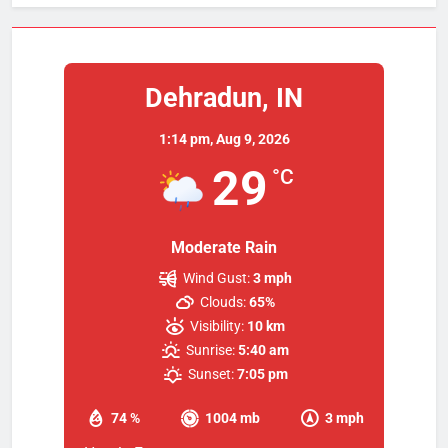
Dehradun, IN
1:14 pm,
Aug 9, 2026
29
°C
Moderate Rain
Wind Gust:
3 mph
Clouds:
65%
Visibility:
10 km
Sunrise:
5:40 am
Sunset:
7:05 pm
74 %
1004 mb
3 mph