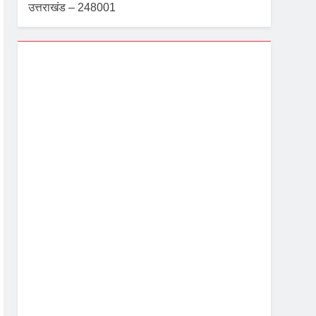
उत्तराखंड – 248001
Dehradun, IN
1:06 pm,
Aug 8, 2026
28
°C
Moderate Rain
Wind Gust:
3 mph
Clouds:
98%
Visibility:
10 km
Sunrise:
5:40 am
Sunset:
7:06 pm
80 %
1004 mb
4 mph