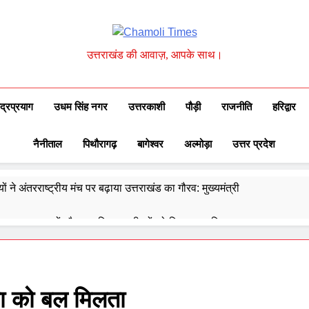
Chamoli Times
उत्तराखंड की आवाज़, आपके साथ।
ुद्रप्रयाग
उधम सिंह नगर
उत्तरकाशी
पौड़ी
राजनीति
हरिद्वार
नैनीताल
पिथौरागढ़
बागेश्वर
अल्मोड़ा
उत्तर प्रदेश
ों ने अंतरराष्ट्रीय मंच पर बढ़ाया उत्तराखंड का गौरव: मुख्यमंत्री
 ने उत्कृष्ट बुनकरों और हस्तशिल्प कारीगरों को किया सम्मानित
्वेद के 6302 पीएचसी और 3191 सीएचसी से हो रहा है उपचार
दिए 30 सितंबर तक सभी लंबित आवास पूरे करने के निर्देश
्मा को बल मिलता