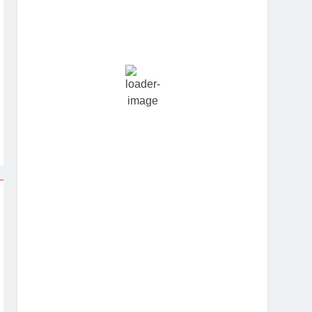
Hourly Forecast
2:30 pm
29
°
/
29
°
5:30 pm
28
°
/
28
°
8:30 pm
25
°
/
25
°
11:30 pm
24
°
/
24
°
2:30 am
24
°
/
24
°
5:30 am
23
°
/
23
°