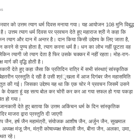
और गौमुख से गंगाजल लाकर महामृत्युंजय महादेव मंदिर देवधुरा में हुआ जलाभिषेक
ns
ाष्ट्रीय पुरस्कार से सम्मानित हुए अजीत डोभाल, सांसद अनिल बलूनी ने दी बधाई
शुक्रवार को उत्तम त्याग धर्म दिवस मनाया गया। यह आयोजन 108 मुनि विबुद्ध
 है। उत्तम त्याग धर्म दिवस पर प्रवचन देते हुए महाराज श्री ने कहा कि
ि सिंह बिष्ट को मिली बड़ी जिम्मेदारी, धर्म संस्कृति प्रकोष्ठ का जिला संयोजक नियुक्त
त्याग और दान में अन्तर है। दान किया किसी उद्देश्य के लिए जाता है,
करने से पुण्य होता है, त्याग करना धर्म है। धन का लोभ नहीं छूटता वह
्तराखंड में जनगणना का मुद्दा, विशेष पर्वतीय मॉडल और नीति बनाने की मांग
किन त्यागी जो त्याग देता है फिर उसके चक्कर में नहीं रहता। मोह-राग-
मार्ग की वृद्धि होती है।
ी देते हुए कहा जैसा कि प्रतिदिन रात्रि में सभी संस्थाएं सांस्कृतिक
ूस्खलन से प्रभावित परिवारों तक पहुंची रेडक्रॉस की राहत सामग्री
कर बेहतरीन प्रस्तुति दे रही है उसी श्रंृखला में आज दिगंबर जैन महासमिति
स्तुत की गई। जिसका उद्देश्य यह था कि एक चोर ने प्रवचन जिसमें उसने
जन्म नहीं, श्रेष्ठ कर्म बनाते हैं व्यक्ति को महान
ोल के देखता हूं वह सत्य बोल कर चोरी कर कर आ गया सफल हो गया पकड़ा
षित हो गया।
जानकारी देते हुए बताया कि उत्तम अकिंचन धर्म के दिन सांस्कृतिक
दिर माजरा द्वारा प्रस्तुति दी जाएगी
प जैन, हर्ष जैन महामंत्री, संयोजक आशीष जैन, अर्जुन जैन, सुखमाल
ध्यक्ष मंजू जैन, मंत्री कोषाध्यक्ष शेफाली जैन, बीना जैन, अलका, उमा,
्थित रहे।