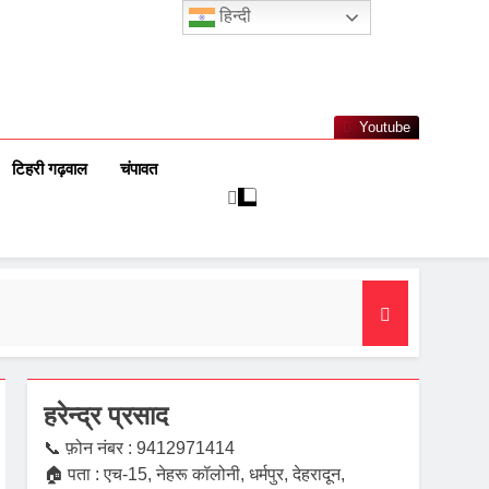
हिन्दी
Youtube
टिहरी गढ़वाल
चंपावत
हरेन्द्र प्रसाद
📞 फ़ोन नंबर : 9412971414
🏠 पता : एच-15, नेहरू कॉलोनी, धर्मपुर, देहरादून,