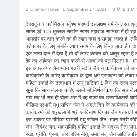
कर्णप्रयाग संगम 
0
Chamoli Times
September 17, 2021
1 Mi
August 3, 2026
लोकमान्य तिलक र
देहरादून । पर्वाधिराज पर्युषण महापर्व दसलक्षण धर्म के तहत 
August 2, 2026
सागर एवं 105 क्षुल्लक समर्पण सागर महाराज सानिध्य में हो रहा
रानीखेत में बुद्ध
आमतौर पर दान करने को ही त्याग कहा व समझा जाता है, लेकिन 
परोपकार के लिए जबकि त्याग संयम के लिए किया जाता है। दान 
August 1, 2026
संसद में गूंजा उत
एक लाख दान में देता है तो दो लाख कमाने को आतुर रहता है ले
द्वेष का अहंकार का त्याग करने से आत्मा को बल मिलता है। मोक्ष 
July 31, 2026
इस अवसर पर जैन भवन मंत्री संदीप जैन ने कार्यक्रम की जानकार
भारी बारिश और भ
कार्यक्रमों के जरिए कार्यक्रम के द्वारा धर्म प्रभावना को ले
July 30, 2026
महिला इकाई के तत्वाधान में लघु नाटिका 1 दिन का सत्य प्र
मुख्यमंत्री बोले, 
सुना कि सत्य बोलना चाहिए उसने भी निर्णय किया कि सच ब
July 30, 2026
गया तब भी सच ही बोला अंत में वह राज्य का उत्तराधिकारी घो
मीडिया प्रभारी मधु सचिन जैन ने अगले दिन के कार्यक्रम की 
कार्यक्रमों की श्रृंखला में श्री आदिनाथ दिगंबर जैन पंचायती मं
इस अवसर पर मीडिया प्रभारी मधु सचिन जैन, भवन मंत्री संदी
जैन, दिगंबर जैन, महासमिति महिला इकाई के सदस्य रीता जैन, अ
रेखा, प्रीति, प्रभा, चारूं रश्मि,नीतू, उमा, मंजू जैन आदि उपस