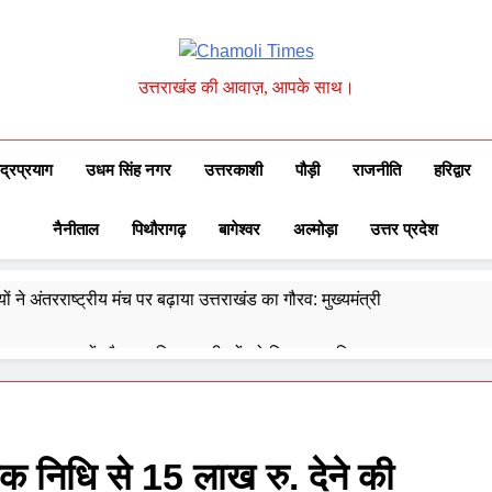
Chamoli Times
उत्तराखंड की आवाज़, आपके साथ।
ुद्रप्रयाग
उधम सिंह नगर
उत्तरकाशी
पौड़ी
राजनीति
हरिद्वार
नैनीताल
पिथौरागढ़
बागेश्वर
अल्मोड़ा
उत्तर प्रदेश
ों ने अंतरराष्ट्रीय मंच पर बढ़ाया उत्तराखंड का गौरव: मुख्यमंत्री
 ने उत्कृष्ट बुनकरों और हस्तशिल्प कारीगरों को किया सम्मानित
्वेद के 6302 पीएचसी और 3191 सीएचसी से हो रहा है उपचार
दिए 30 सितंबर तक सभी लंबित आवास पूरे करने के निर्देश
यक निधि से 15 लाख रु. देने की