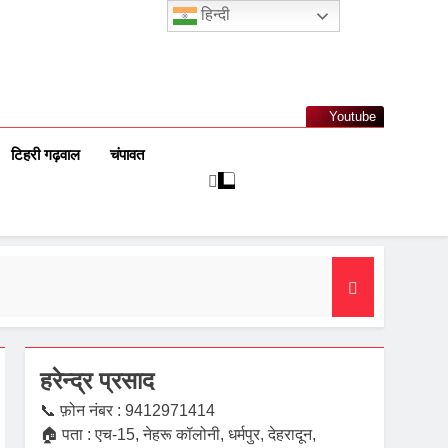
हिन्दी
Youtube
टिहरी गढ़वाल
चंपावत
हरेन्द्र प्रसाद
📞 फ़ोन नंबर : 9412971414
🏠 पता : एच-15, नेहरू कॉलोनी, धर्मपुर, देहरादून,