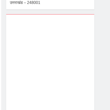
उत्तराखंड – 248001
Dehradun, IN
7:41 am,
Aug 8, 2026
26
°C
Broken Clouds
Wind Gust:
2 mph
Clouds:
76%
Visibility:
10 km
Sunrise:
5:40 am
Sunset:
7:06 pm
78 %
1005 mb
1 mph