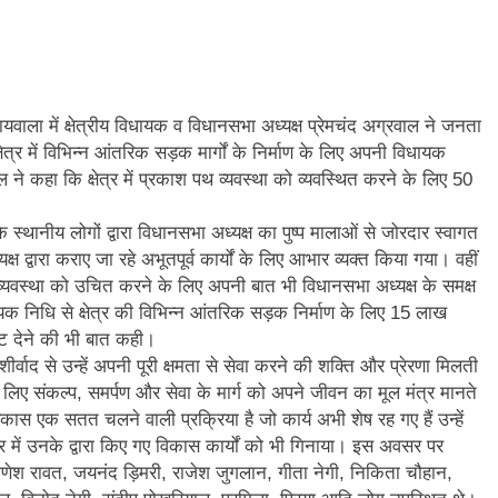
और गौमुख से गंगाजल लाकर महामृत्युंजय महादेव मंदिर देवधुरा में हुआ जलाभिषेक
ाष्ट्रीय पुरस्कार से सम्मानित हुए अजीत डोभाल, सांसद अनिल बलूनी ने दी बधाई
वाला में क्षेत्रीय विधायक व विधानसभा अध्यक्ष प्रेमचंद अग्रवाल ने जनता
ि सिंह बिष्ट को मिली बड़ी जिम्मेदारी, धर्म संस्कृति प्रकोष्ठ का जिला संयोजक नियुक्त
त्र में विभिन्न आंतरिक सड़क मार्गों के निर्माण के लिए अपनी विधायक
ने कहा कि क्षेत्र में प्रकाश पथ व्यवस्था को व्यवस्थित करने के लिए 50
्तराखंड में जनगणना का मुद्दा, विशेष पर्वतीय मॉडल और नीति बनाने की मांग
स्थानीय लोगों द्वारा विधानसभा अध्यक्ष का पुष्प मालाओं से जोरदार स्वागत
ूस्खलन से प्रभावित परिवारों तक पहुंची रेडक्रॉस की राहत सामग्री
 द्वारा कराए जा रहे अभूतपूर्व कार्यों के लिए आभार व्यक्त किया गया। वहीं
्रकाश व्यवस्था को उचित करने के लिए अपनी बात भी विधानसभा अध्यक्ष के समक्ष
जन्म नहीं, श्रेष्ठ कर्म बनाते हैं व्यक्ति को महान
यक निधि से क्षेत्र की विभिन्न आंतरिक सड़क निर्माण के लिए 15 लाख
इट देने की भी बात कही।
ाद से उन्हें अपनी पूरी क्षमता से सेवा करने की शक्ति और प्रेरणा मिलती
े लिए संकल्प, समर्पण और सेवा के मार्ग को अपने जीवन का मूल मंत्र मानते
कास एक सतत चलने वाली प्रक्रिया है जो कार्य अभी शेष रह गए हैं उन्हें
त्र में उनके द्वारा किए गए विकास कार्यों को भी गिनाया। इस अवसर पर
 गणेश रावत, जयनंद ड़िमरी, राजेश जुगलान, गीता नेगी, निकिता चौहान,