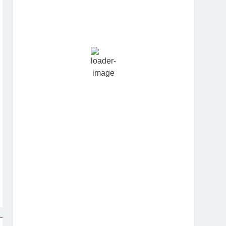
Hourly Forecast
8:30 am
27
°
/
27
°
11:30 am
28
°
/
30
°
2:30 pm
28
°
/
28
°
5:30 pm
28
°
/
28
°
8:30 pm
25
°
/
25
°
11:30 pm
25
°
/
25
°