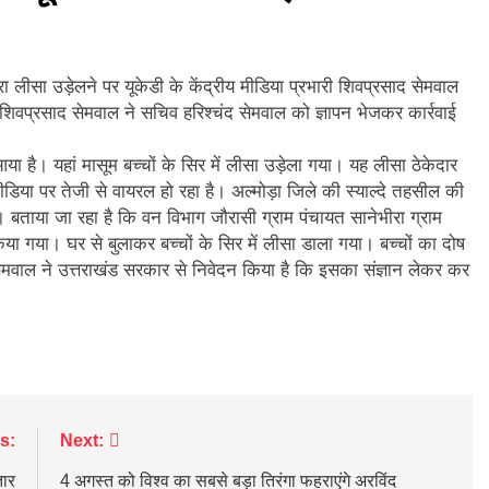
ि सिंह बिष्ट को मिली बड़ी जिम्मेदारी, धर्म संस्कृति प्रकोष्ठ का जिला संयोजक नियुक्त
्तराखंड में जनगणना का मुद्दा, विशेष पर्वतीय मॉडल और नीति बनाने की मांग
वारा लीसा उड़ेलने पर यूकेडी के केंद्रीय मीडिया प्रभारी शिवप्रसाद सेमवाल
 शिवप्रसाद सेमवाल ने सचिव हरिश्चंद सेमवाल को ज्ञापन भेजकर कार्रवाई
ूस्खलन से प्रभावित परिवारों तक पहुंची रेडक्रॉस की राहत सामग्री
 है। यहां मासूम बच्चों के सिर में लीसा उड़ेला गया। यह लीसा ठेकेदार
जन्म नहीं, श्रेष्ठ कर्म बनाते हैं व्यक्ति को महान
डिया पर तेजी से वायरल हो रहा है। अल्मोड़ा जिले की स्याल्दे तहसील की
ै। बताया जा रहा है कि वन विभाग जौरासी ग्राम पंचायत सानेभीरा ग्राम
 किया गया। घर से बुलाकर बच्चों के सिर में लीसा डाला गया। बच्चों का दोष
ीएम हेल्पलाइन-1905 पर जन शिकायतों के समयबद्ध एवं गुणवत्तापूर्ण निस्तारण के दिए
द सेमवाल ने उत्तराखंड सरकार से निवेदन किया है कि इसका संज्ञान लेकर कर
 गढ़वाल हीरोज फुटबॉल क्लब की गौरवगाथा
s:
Next:
तार
4 अगस्त को विश्व का सबसे बड़ा तिरंगा फहराएंगे अरविंद