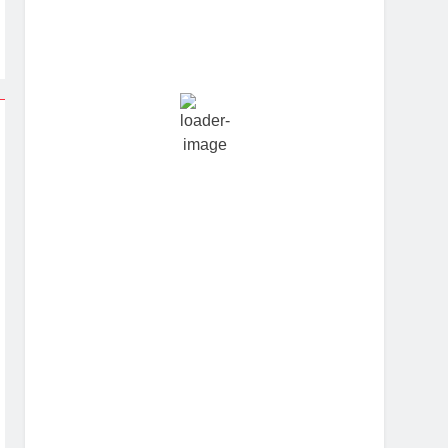
Hourly Forecast
2:30 pm
29
°
/
30
°
5:30 pm
28
°
/
28
°
8:30 pm
25
°
/
25
°
11:30 pm
24
°
/
24
°
2:30 am
24
°
/
24
°
5:30 am
24
°
/
24
°