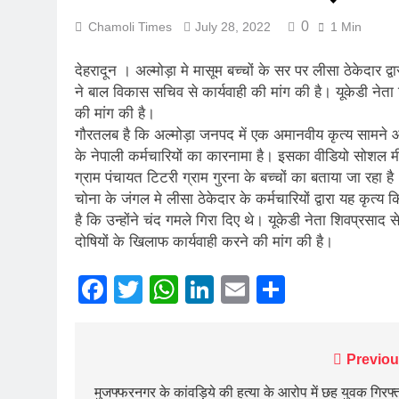
रानीखेत में बुद्ध
0
Chamoli Times
July 28, 2022
1 Min
August 1, 2026
संसद में गूंजा उत
देहरादून । अल्मोड़ा मे मासूम बच्चों के सर पर लीसा ठेकेदार द्
July 31, 2026
ने बाल विकास सचिव से कार्यवाही की मांग की है। यूकेडी नेता
भारी बारिश और भ
की मांग की है।
गौरतलब है कि अल्मोड़ा जनपद में एक अमानवीय कृत्य सामने आया
July 30, 2026
मुख्यमंत्री बोले, 
के नेपाली कर्मचारियों का कारनामा है। इसका वीडियो सोशल मी
ग्राम पंचायत टिटरी ग्राम गुरना के बच्चों का बताया जा रहा ह
July 30, 2026
चोना के जंगल मे लीसा ठेकेदार के कर्मचारियों द्वारा यह कृत्य
मुख्यमंत्री ने स
है कि उन्होंने चंद गमले गिरा दिए थे। यूकेडी नेता शिवप्रसा
July 30, 2026
दोषियों के खिलाफ कार्यवाही करने की मांग की है।
दिल्ली में गूँजी
July 30, 2026
Facebook
Twitter
WhatsApp
LinkedIn
Email
Share
Post
Previou
navigation
मुजफ्फरनगर के कांवड़िये की हत्या के आरोप में छह युवक गिरफ्