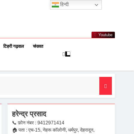
हिन्दी
Youtube
टिहरी गढ़वाल
चंपावत
हरेन्द्र प्रसाद
📞 फ़ोन नंबर : 9412971414
🏠 पता : एच-15, नेहरू कॉलोनी, धर्मपुर, देहरादून,