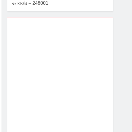
उत्तराखंड – 248001
Dehradun, IN
12:57 pm,
Aug 7, 2026
29
°C
 सख्त निर्देश
Light Rain
Wind Gust:
2 mph
Clouds:
100%
Visibility:
10 km
Sunrise:
5:39 am
Sunset:
7:07 pm
71 %
1002 mb
3 mph