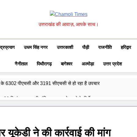
Chamoli Times
उत्तराखंड की आवाज़, आपके साथ।
ुद्रप्रयाग
उधम सिंह नगर
उत्तरकाशी
पौड़ी
राजनीति
हरिद्वार
नैनीताल
पिथौरागढ़
बागेश्वर
अल्मोड़ा
उत्तर प्रदेश
्वेद के 6302 पीएचसी और 3191 सीएचसी से हो रहा है उपचार
दिए 30 सितंबर तक सभी लंबित आवास पूरे करने के निर्देश
और गौमुख से गंगाजल लाकर महामृत्युंजय महादेव मंदिर देवधुरा में हुआ जलाभिषेक
ाष्ट्रीय पुरस्कार से सम्मानित हुए अजीत डोभाल, सांसद अनिल बलूनी ने दी बधाई
 यूकेडी ने की कार्रवाई की मांग