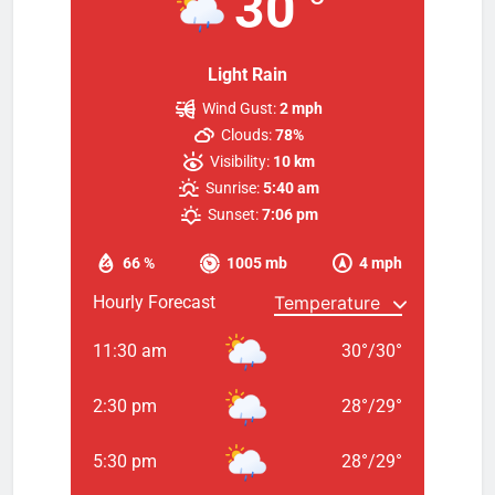
30
Light Rain
Wind Gust:
2 mph
Clouds:
78%
Visibility:
10 km
Sunrise:
5:40 am
Sunset:
7:06 pm
66 %
1005 mb
4 mph
Hourly Forecast
11:30 am
30
°
/
30
°
2:30 pm
28
°
/
29
°
5:30 pm
28
°
/
29
°