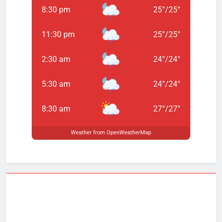
8:30 pm
25
°
/
25
°
11:30 pm
25
°
/
25
°
2:30 am
24
°
/
24
°
5:30 am
24
°
/
24
°
8:30 am
27
°
/
27
°
Weather from OpenWeatherMap