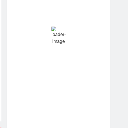
Hourly Forecast
11:30 pm
23
°
/
23
°
2:30 am
23
°
/
23
°
5:30 am
23
°
/
23
°
8:30 am
26
°
/
26
°
11:30 am
28
°
/
28
°
2:30 pm
30
°
/
30
°