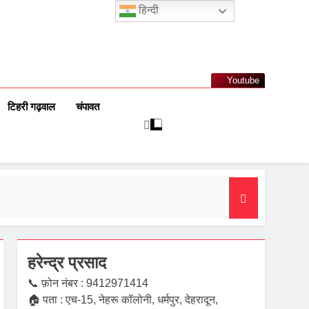
हिन्दी
Youtube
टिहरी गढ़वाल
चंपावत
हरेन्द्र प्रसाद
📞 फ़ोन नंबर : 9412971414
🏠 पता : एच-15, नेहरू कॉलोनी, धर्मपुर, देहरादून,