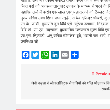
महाविद्यालयों में तत्काल फैक्ल्टी तैनात करने को शासन के अ
रिक्त पदों को आवश्यकतानुसार उपनल के माध्यम से भरने के नि
महाविद्यालयों में करीब एक लाख छात्र-छात्राओं को टैबलेट वि
मुख्य सचिव उच्च शिक्षा राधा रतूड़ी, सचिव दीपेन्द्र चौधरी, कुल
एन.के. जोशी, कुलपति दून विवि प्रो. सुरेखा डंगवाल, निदेश
विवि डॉ. एम.एस. मद्रवाल, कुलसचिव उत्तराखंड मुक्त विवि ए
एस.एस. त्रिपाठी, अनु सचिव ब्योमकेश दुबे, भवानी राम आर्य
उपस्थित रहें
Facebook
Twitter
WhatsApp
LinkedIn
Email
Share
Post
Previou
navigation
जेपी नड्डा ने लोकतांत्रिक सेनानियों को शॉल ओढ़ाकर क
सम्मा