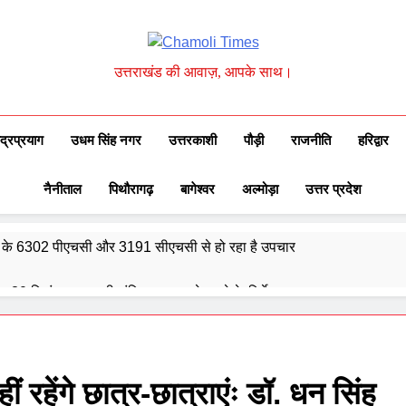
Chamoli Times
उत्तराखंड की आवाज़, आपके साथ।
ुद्रप्रयाग
उधम सिंह नगर
उत्तरकाशी
पौड़ी
राजनीति
हरिद्वार
नैनीताल
पिथौरागढ़
बागेश्वर
अल्मोड़ा
उत्तर प्रदेश
्वेद के 6302 पीएचसी और 3191 सीएचसी से हो रहा है उपचार
दिए 30 सितंबर तक सभी लंबित आवास पूरे करने के निर्देश
और गौमुख से गंगाजल लाकर महामृत्युंजय महादेव मंदिर देवधुरा में हुआ जलाभिषेक
ाष्ट्रीय पुरस्कार से सम्मानित हुए अजीत डोभाल, सांसद अनिल बलूनी ने दी बधाई
हीं रहेंगे छात्र-छात्राएंः डॉ. धन सिंह