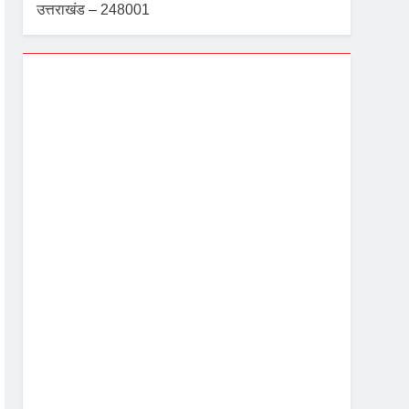
उत्तराखंड – 248001
Dehradun, IN
11:03 pm,
Aug 6, 2026
23
°C
 सख्त निर्देश
Overcast Clouds
Wind Gust:
2 mph
Clouds:
92%
Visibility:
10 km
Sunrise:
5:39 am
Sunset:
7:08 pm
87 %
1002 mb
2 mph