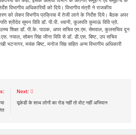
धिकारियों को कहा, इसके अलावा विभाग के अंतर्गत समूह-ग एवं समूह-घ के
र्देश विभागीय अधिकारियों को दिये। विभागीय मंत्री ने राजकीय
तरण को लेकर विभगीय प्रक्रिया में तेजी लाने के निर्देश दिये। बैठक अपर
पति श्रीदेव सुमन विवि डॉ. पी.पी. ध्यानी, कुलपति कुमाऊं विवि प्रो.
क उच्च शिक्षा डॉ. पी.के. पाठक, अपर सचिव एम.एम. सेमवाल, कुलसचिव दून
च.एस. नयाल, सोबन सिंह जीना विवि से डॉ. डी.एस. बिष्ट, उप सचिव
, राखी भटनागर, मयंक बिष्ट, मनोज सिंह सहित अन्य विभागीय अधिकारी
s:
Next:
िया
यूकेडी के साथ लोगों का रोड नहीं तो वोट नहीं अभियान
नित