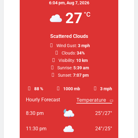
6:04 pm,
Aug 7, 2026
27
°C
Scattered Clouds
Wind Gust:
3 mph
Clouds:
34%
Visibility:
10 km
Sunrise:
5:39 am
Sunset:
7:07 pm
88 %
1000 mb
3 mph
Hourly Forecast
8:30 pm
25
°
/
27
°
11:30 pm
24
°
/
25
°