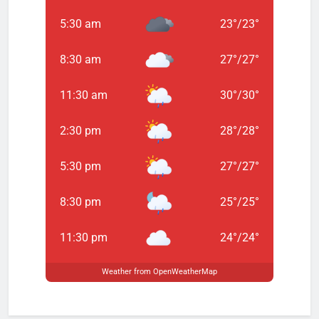
5:30 am
23
°
/
23
°
8:30 am
27
°
/
27
°
11:30 am
30
°
/
30
°
2:30 pm
28
°
/
28
°
5:30 pm
27
°
/
27
°
8:30 pm
25
°
/
25
°
11:30 pm
24
°
/
24
°
Weather from OpenWeatherMap