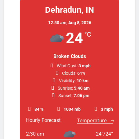
Dehradun, IN
12:50 am,
Aug 8, 2026
24
°C
Broken Clouds
Wind Gust:
3 mph
Clouds:
61%
Visibility:
10 km
Sunrise:
5:40 am
Sunset:
7:06 pm
84 %
1004 mb
3 mph
Hourly Forecast
2:30 am
24
°
/
24
°