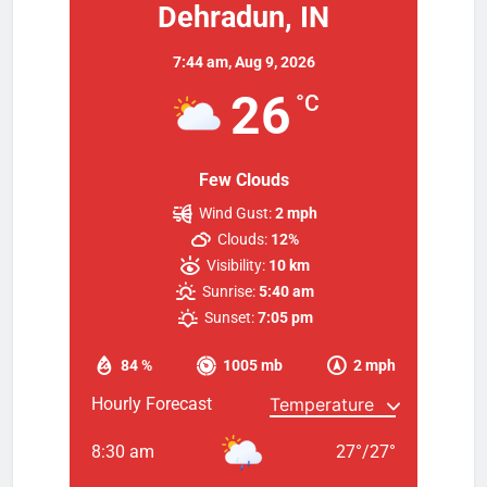
Dehradun, IN
7:44 am,
Aug 9, 2026
26
°C
Few Clouds
Wind Gust:
2 mph
Clouds:
12%
Visibility:
10 km
Sunrise:
5:40 am
Sunset:
7:05 pm
84 %
1005 mb
2 mph
Hourly Forecast
8:30 am
27
°
/
27
°