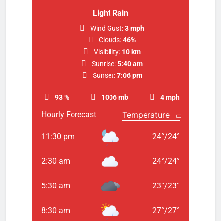
Light Rain
Wind Gust:
3 mph
Clouds:
46%
Visibility:
10 km
Sunrise:
5:40 am
Sunset:
7:06 pm
93 %
1006 mb
4 mph
Hourly Forecast
11:30 pm
24
°
/
24
°
2:30 am
24
°
/
24
°
5:30 am
23
°
/
23
°
8:30 am
27
°
/
27
°