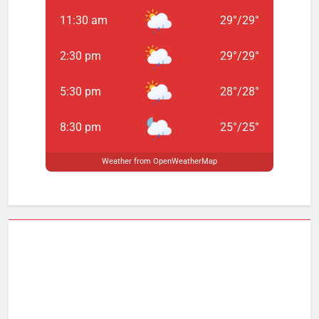
11:30 am
29
°
/
29
°
2:30 pm
29
°
/
29
°
5:30 pm
28
°
/
28
°
8:30 pm
25
°
/
25
°
Weather from OpenWeatherMap