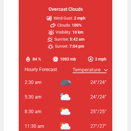
Overcast Clouds
Wind Gust:
2 mph
Clouds:
100%
Visibility:
10 km
Sunrise:
5:42 am
Sunset:
7:04 pm
84 %
1003 mb
2 mph
Hourly Forecast
2:30 am
24
°
/
24
°
5:30 am
24
°
/
24
°
8:30 am
25
°
/
25
°
11:30 am
27
°
/
27
°