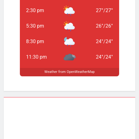
2:30 pm
27
°
/
27
°
5:30 pm
26
°
/
26
°
8:30 pm
24
°
/
24
°
11:30 pm
24
°
/
24
°
Weather from OpenWeatherMap