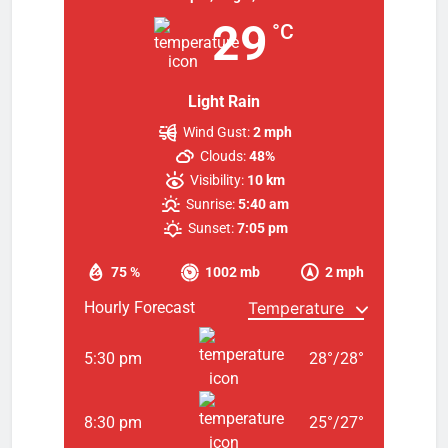
29
°C
Light Rain
Wind Gust:
2 mph
Clouds:
48%
Visibility:
10 km
Sunrise:
5:40 am
Sunset:
7:05 pm
75 %
1002 mb
2 mph
Hourly Forecast
5:30 pm
28
°
/
28
°
8:30 pm
25
°
/
27
°