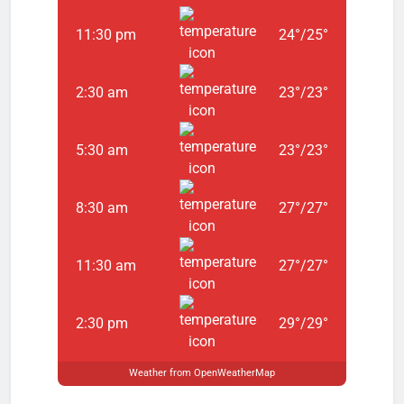
11:30 pm
24
°
/
25
°
2:30 am
23
°
/
23
°
5:30 am
23
°
/
23
°
8:30 am
27
°
/
27
°
11:30 am
27
°
/
27
°
2:30 pm
29
°
/
29
°
Weather from OpenWeatherMap